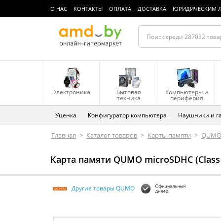
О НАС
КОНТАКТЫ
ОПЛАТА
ДОСТАВКА
ЮРИДИЧЕСКИМ 
Электроника
Бытовая
Компьютеры и
техника
периферия
Уценка
Конфигуратор компьютера
Наушники и г
Главная
>
Каталог товаров
>
Карты памяти
>
QUM
Карта памяти QUMO microSDHC (Class
Другие товары QUMO