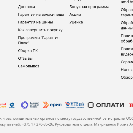
amd.b
Доставка
Бонусная программа
Обращ
Гарантия на велосипеды
Акции
гаран
Гарантия на шины
Уценка
Обраб
данны
Как совершить покупку
Полит
Программа "Гарантия
обраб
Плюс"
Полож
Сборка ПК
видео
Отзывы
Серви
Самовывоз
Новос
Обзо
 и распорядительных органов по месту государственной регистрации ОО
купателей: +375 17 270-35-26, Руководитель отдела: Макриденко Ирина 