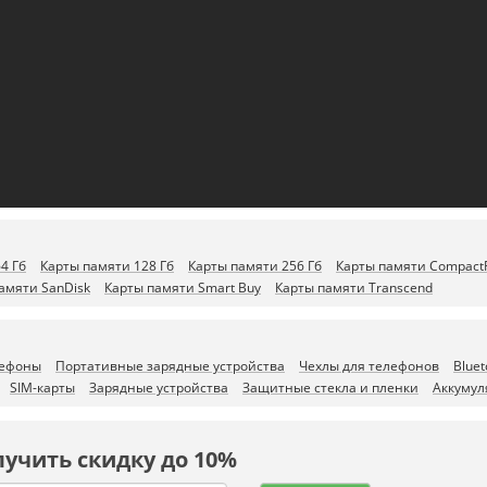
4 Гб
Карты памяти 128 Гб
Карты памяти 256 Гб
Карты памяти CompactF
амяти SanDisk
Карты памяти Smart Buy
Карты памяти Transcend
лефоны
Портативные зарядные устройства
Чехлы для телефонов
Blue
SIM-карты
Зарядные устройства
Защитные стекла и пленки
Аккумул
лучить скидку до 10%