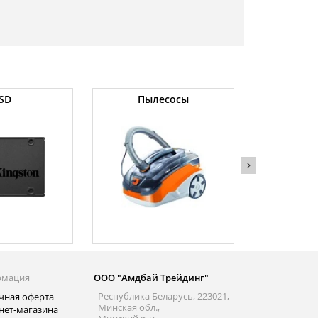
SD
Пылесосы
Оператив
рмация
ООО "Амдбай Трейдинг"
Республика Беларусь, 223021,
чная оферта
Минская обл.,
нет-магазина