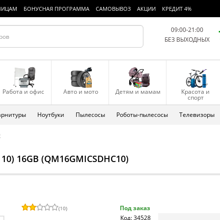
ЛИЦАМ
БОНУСНАЯ ПРОГРАММА
САМОВЫВОЗ
АКЦИИ
КРЕДИТ 4%
09:00-21:00
БЕЗ ВЫХОДНЫХ
Работа и офис
Авто и мото
Детям и мамам
Красота и
спорт
арнитуры
Ноутбуки
Пылесосы
Роботы-пылесосы
Телевизоры
O
 10) 16GB (QM16GMICSDHC10)
Под заказ
(
10
)
Код: 34528