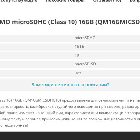
O microSDHC (Class 10) 16GB (QM16GMICSD
microSDHC
16 ГБ
10
microSD-SD
нет
Заметили неточность в описании?
ss 10) 16GB (QM16GMICSDHC10) предоставлена для ознакомления и не яв
кранов (яркость, калибровка), студийного освещения при съемке, редакт
бой право изменять внешний вид, характеристики и комплектацию товара
нному факту и заранее приносим извинения за возможные неточности в о
ог еще точнее!