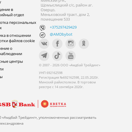
Минский р-н.,
y
Щомыслицкий с/с, район аг.
ение в
Озерцо,
Меньковский тракт, дом 2,
тийный отдел
помещение 533
отка персональных
+375297429429
х
@AMDbybot
ика в отношении
отки файлов cookie
ение о
наблюдении
сные центры
© 2007 - 2026 ООО «Амдбай Трейдинг»
ти
УНП 692162598
ры
Регистрация №692162598, 22.05.2020г.
Минский райисполком. В торговом
реестре с 14 сентября 2020г.
О «Амдбай Трейдинг», уполномоченных рассматривать
Александровна