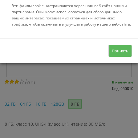
Эти файлы cookie настраиваются через наш веб-сайт нашими
партнерами. Они могут использоваться для сбора данных о
ваших интересах, посещаемых страницах и источниках
трафика, чтобы оценивать и улучшать работу нашего веб-сайта.
Принять
В наличии
(
11
)
Код: 950810
32 ГБ
64 ГБ
16 ГБ
128GB
8 ГБ
8 ГБ, класс 10, UHS-I (класс U1), чтение: 80 МБ/с