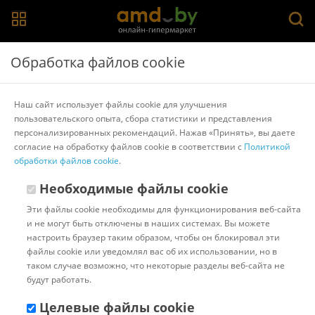
Главная
>
Каталог товаров
>
Карты памяти
>
Netac
Обработка файлов cookie
Карта памяти Netac P500 Standard 8GB
NT02P500STN-008G-S
Наш сайт использует файлы cookie для улучшения
пользовательского опыта, сбора статистики и представления
персонализированных рекомендаций. Нажав «Принять», вы даете
Другие товары Netac
согласие на обработку файлов cookie в соответствии с
Политикой
обработки файлов cookie
.
Необходимые файлы cookie
Эти файлы cookie необходимы для функционирования веб-сайта
и не могут быть отключены в наших системах. Вы можете
настроить браузер таким образом, чтобы он блокировал эти
файлы cookie или уведомлял вас об их использовании, но в
таком случае возможно, что некоторые разделы веб-сайта не
будут работать.
Целевые файлы cookie