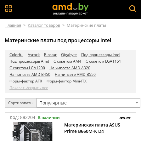
Главная
>
Каталог товаров
>
Материнские платы
Материнские платы под процессоры Intel
Colorful
Asrock
Biostar
Gigabyte
Под процессоры Intel
Под процессоры Amd
C сокетом AM4
C сокетом LGA1151
C сокетом LGA1200
На чипсете AMD A320
На чипсете AMD B450
На чипсете AMD B550
Форм-фактор ATX
Форм-фактор Mini-ITX
Показать/скрыть все
Популярные
Сортировать:
Код:
882204
В наличии
Материнская плата ASUS
Prime B660M-K D4