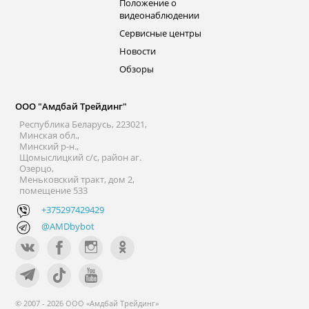
Положение о
видеонаблюдении
Сервисные центры
Новости
Обзоры
ООО "Амдбай Трейдинг"
Республика Беларусь, 223021,
Минская обл.,
Минский р-н.,
Щомыслицкий с/с, район аг.
Озерцо,
Меньковский тракт, дом 2,
помещение 533
+375297429429
@AMDbybot
© 2007 - 2026 ООО «Амдбай Трейдинг»