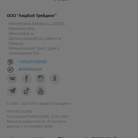
ООО "Амдбай Трейдинг"
Республика Беларусь, 223021,
Минская обл.,
Минский р-н.,
Щомыслицкий с/с, район аг.
Озерцо,
Меньковский тракт, дом 2,
помещение 533
+375297429429
@AMDbybot
© 2007 - 2026 ООО «Амдбай Трейдинг»
УНП 692162598
Регистрация №692162598, 22.05.2020г.
Минский райисполком. В торговом
реестре с 14 сентября 2020г.