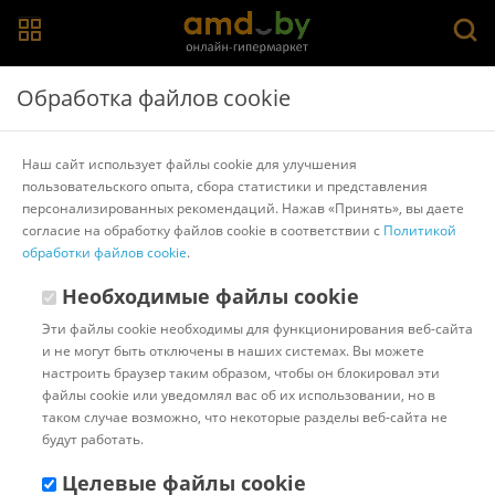
Главная
>
Каталог товаров
>
Материнские платы
>
Gigabyte
Обработка файлов cookie
Материнская плата Gigabyte A520M K V2 (rev. 1.1)
Наш сайт использует файлы cookie для улучшения
пользовательского опыта, сбора статистики и представления
Другие товары Gigabyte
персонализированных рекомендаций. Нажав «Принять», вы даете
согласие на обработку файлов cookie в соответствии с
Политикой
обработки файлов cookie
.
Необходимые файлы cookie
Эти файлы cookie необходимы для функционирования веб-сайта
и не могут быть отключены в наших системах. Вы можете
настроить браузер таким образом, чтобы он блокировал эти
файлы cookie или уведомлял вас об их использовании, но в
таком случае возможно, что некоторые разделы веб-сайта не
будут работать.
Целевые файлы cookie