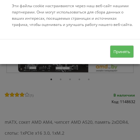
Эти файлы cookie настраиваются через наш веб-сайт нашими
партнерами. Они могут использоваться для сбора данных о
ваших интересах, посещаемых страницах и источниках
трафика, чтобы оценивать и улучшать работу нашего веб-сайта.
Принять
В наличии
(
1
)
Код: 1148632
mATX, сокет AMD AM4, чипсет AMD A520, память 2xDDR4,
слоты: 1xPCIe x16 3.0, 1xM.2