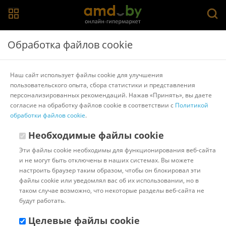
Главная
>
Каталог товаров
>
Материнские платы
>
ASRock
Обработка файлов cookie
Материнская плата ASRock B550M-HDV
Наш сайт использует файлы cookie для улучшения
пользовательского опыта, сбора статистики и представления
Другие товары ASRock
персонализированных рекомендаций. Нажав «Принять», вы даете
согласие на обработку файлов cookie в соответствии с
Политикой
обработки файлов cookie
.
Необходимые файлы cookie
Эти файлы cookie необходимы для функционирования веб-сайта
и не могут быть отключены в наших системах. Вы можете
настроить браузер таким образом, чтобы он блокировал эти
файлы cookie или уведомлял вас об их использовании, но в
таком случае возможно, что некоторые разделы веб-сайта не
будут работать.
Целевые файлы cookie