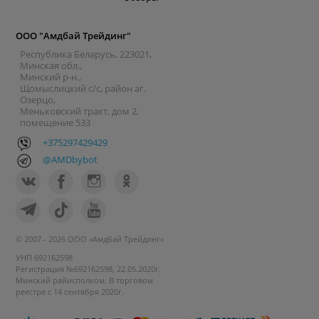
ООО "Амдбай Трейдинг"
Республика Беларусь, 223021,
Минская обл.,
Минский р-н.,
Щомыслицкий с/с, район аг.
Озерцо,
Меньковский тракт, дом 2,
помещение 533
+375297429429
@AMDbybot
© 2007 - 2026 ООО «Амдбай Трейдинг»
УНП 692162598
Регистрация №692162598, 22.05.2020г.
Минский райисполком. В торговом
реестре с 14 сентября 2020г.