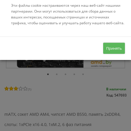
Эти файлы cookie настраиваются через наш веб-сайт нашими
партнерами. Они могут использоваться для сбора данных о
ваших интересах, посещаемых страницах и источниках
трафика, чтобы оценивать и улучшать работу нашего веб-сайта.
Принять
В наличии
(
1
)
Код: 547693
mATX, сокет AMD AM4, чипсет AMD B550, память 2xDDR4,
слоты: 1xPCIe x16 4.0, 1xM.2, 6 фаз питания