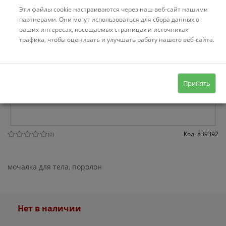
Эти файлы cookie настраиваются через наш веб-сайт нашими
партнерами. Они могут использоваться для сбора данных о
ваших интересах, посещаемых страницах и источниках
трафика, чтобы оценивать и улучшать работу нашего веб-сайта.
Принять
Код: 839392
(
0
)
мочалка для тела, поролон
Нет в наличии