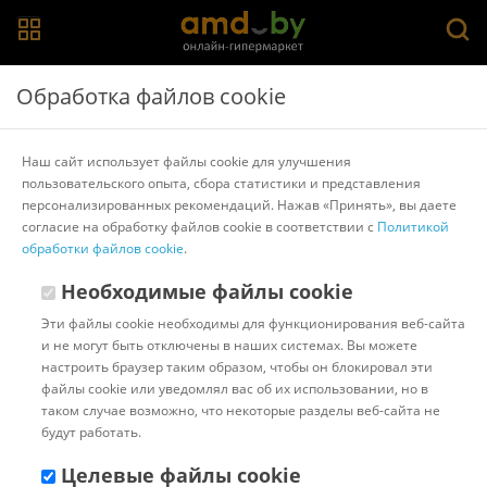
Главная
>
Каталог товаров
>
Массажные щетки и мочалки
>
Обработка файлов cookie
Банные штучки
Мочалка для тела Банные штучки 40360
Наш сайт использует файлы cookie для улучшения
пользовательского опыта, сбора статистики и представления
персонализированных рекомендаций. Нажав «Принять», вы даете
Другие товары Банные штучки
согласие на обработку файлов cookie в соответствии с
Политикой
обработки файлов cookie
.
Необходимые файлы cookie
Эти файлы cookie необходимы для функционирования веб-сайта
и не могут быть отключены в наших системах. Вы можете
настроить браузер таким образом, чтобы он блокировал эти
файлы cookie или уведомлял вас об их использовании, но в
таком случае возможно, что некоторые разделы веб-сайта не
будут работать.
Целевые файлы cookie