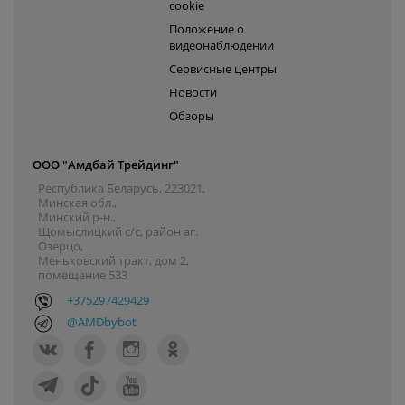
cookie
Положение о
видеонаблюдении
Сервисные центры
Новости
Обзоры
ООО "Амдбай Трейдинг"
Республика Беларусь, 223021,
Минская обл.,
Минский р-н.,
Щомыслицкий с/с, район аг.
Озерцо,
Меньковский тракт, дом 2,
помещение 533
+375297429429
@AMDbybot