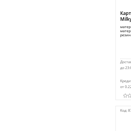
Кар
Milk
матер
матер
резин
Достав
до 23:
Креди
от 0.2
Код:
8