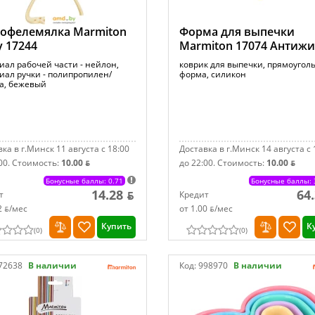
тофелемялка Marmiton
Форма для выпечки
y 17244
Marmiton 17074 Антиж
иал рабочей части - нейлон,
коврик для выпечки, прямоугол
иал ручки - полипропилен/
форма, силикон
а, бежевый
ка в г.Минск 11 августа с 18:00
Доставка в г.Минск 14 августа с 
00.
Стоимость:
10.00 ƃ
до 22:00.
Стоимость:
10.00 ƃ
Бонусные баллы: 0.71
Бонусные баллы: 
14.28 ƃ
64
т
Кредит
2 ƃ/мec
от 1.00 ƃ/мec
Купить
К
(
0
)
(
0
)
72638
В наличии
Код:
998970
В наличии