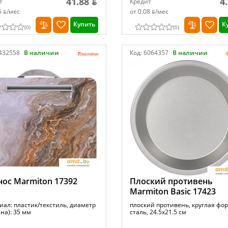
41.88 ƃ
4
т
Кредит
5 ƃ/мec
от 0.08 ƃ/мec
Купить
К
(
0
)
(
0
)
432558
В наличии
Код:
6064357
В наличии
ос Marmiton 17392
Плоский противень
Marmiton Basic 17423
иал: пластик/текстиль, диаметр
плоский противень, круглая фор
на): 35 мм
сталь, 24.5x21.5 см