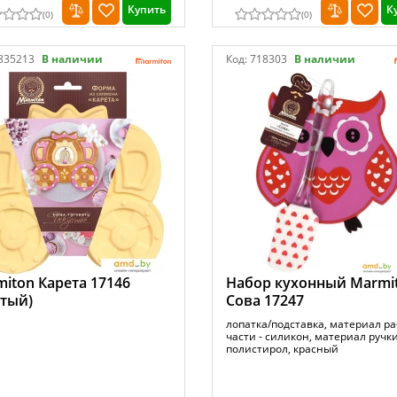
Купить
К
(
0
)
(
0
)
835213
В наличии
Код:
718303
В наличии
iton Карета 17146
Набор кухонный Marmi
тый)
Сова 17247
лопатка/подставка, материал р
части - силикон, материал ручки
полистирол, красный