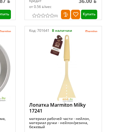
.87 ƃ
36.00 ƃ
Кредит
от 0.56 ƃ/мec
упить
Купить
(
0
)
Код:
701641
В наличии
Лопатка Marmiton Milky
17241
ма,
материал рабочей части - нейлон,
материал ручки - нейлон/резина,
бежевый