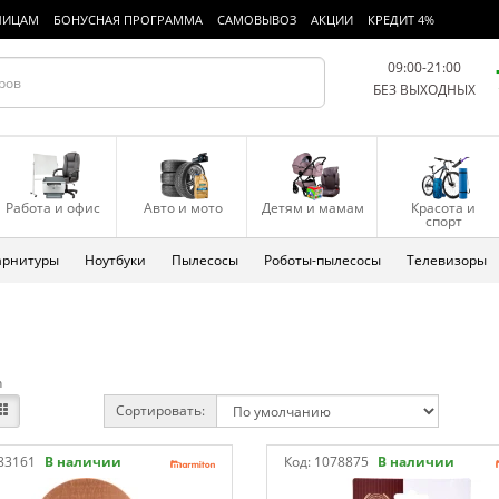
ЛИЦАМ
БОНУСНАЯ ПРОГРАММА
САМОВЫВОЗ
АКЦИИ
КРЕДИТ 4%
09:00-21:00
БЕЗ ВЫХОДНЫХ
Работа и офис
Авто и мото
Детям и мамам
Красота и
спорт
арнитуры
Ноутбуки
Пылесосы
Роботы-пылесосы
Телевизоры
n
Сортировать:
83161
В наличии
Код:
1078875
В наличии