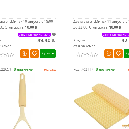
ка в г.Минск 10 августа с 18:00
Доставка в г.Минск 11 августа с 
00.
Стоимость:
10.00 ƃ
до 22:00.
Стоимость:
10.00 ƃ
Бонусные баллы: 2.47
Бонусные баллы: 
49.40 ƃ
42
т
Кредит
7 ƃ/мec
от 0.66 ƃ/мec
Купить
К
(
0
)
(
0
)
622659
В наличии
Код:
702117
В наличии