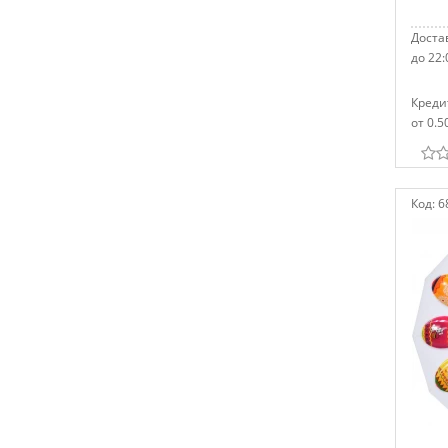
Достав
до 22:
Креди
от 0.5
Код:
6