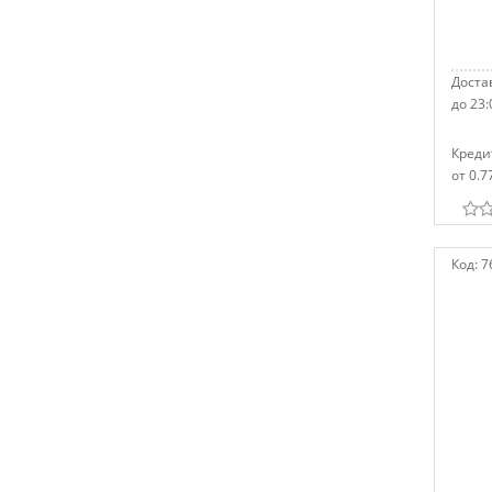
Достав
до 23:
Креди
от 0.7
Код:
7