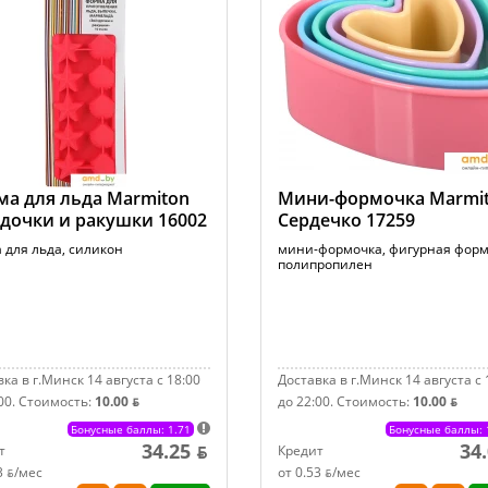
а для льда Marmiton
Мини-формочка Marmi
дочки и ракушки 16002
Сердечко 17259
 для льда, силикон
мини-формочка, фигурная форм
полипропилен
ка в г.Минск 14 августа с 18:00
Доставка в г.Минск 14 августа с 
00.
Стоимость:
10.00 ƃ
до 22:00.
Стоимость:
10.00 ƃ
Бонусные баллы: 1.71
Бонусные баллы: 
34.25 ƃ
34
т
Кредит
3 ƃ/мec
от 0.53 ƃ/мec