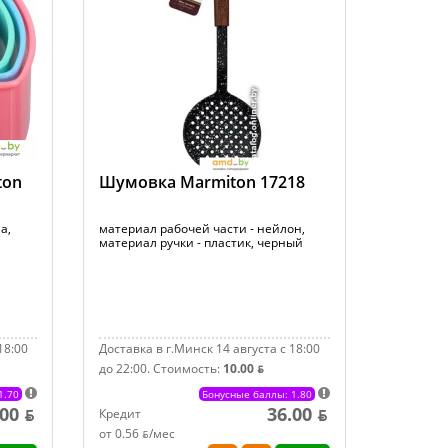
ton
Шумовка Marmiton 17218
а,
материал рабочей части - нейлон,
материал ручки - пластик, черный
18:00
Доставка в г.Минск 14 августа с 18:00
до 22:00.
Стоимость:
10.00 ƃ
1.70
Бонусные баллы: 1.80
.00 ƃ
36.00 ƃ
Кредит
от 0.56 ƃ/мec