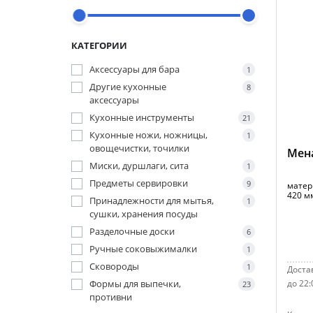
КАТЕГОРИИ
Аксессуары для бара
1
Другие кухонные
8
аксессуары
Кухонные инструменты
21
Кухонные ножи, ножницы,
1
овощечистки, точилки
Мен
Миски, дуршлаги, сита
1
Предметы сервировки
9
матер
420 м
Принадлежности для мытья,
1
сушки, хранения посуды
Разделочные доски
6
Ручные соковыжималки
1
Сковороды
1
Достав
Формы для выпечки,
до 22:
23
противни