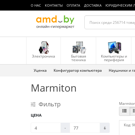
О НАС
КОНТАКТЫ
ОПЛАТА
ДОСТАВКА
ЮРИДИЧЕСКИМ 
Электроника
Бытовая
Компьютеры и
техника
периферия
Уценка
Конфигуратор компьютера
Наушники и г
Marmiton
Фильтр
Marmito
ЦЕНА
Код:
9
-
ƃ