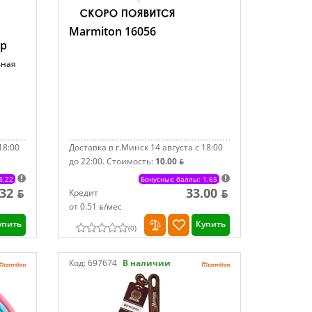
Marmiton 16056
ир
ьная
18:00
Доставка в г.Минск 14 августа с 18:00
до 22:00.
Стоимость:
10.00 ƃ
3.22
Бонусные баллы: 1.65
.32 ƃ
33.00 ƃ
Кредит
от 0.51 ƃ/мec
упить
Купить
(
0
)
Код:
697674
В наличии