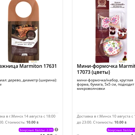
ажница Marmiton 17631
Мини-формочка Marmi
17073 (цветы)
иал: дерево, диаметр (ширина):
мини-формочка/набор, круглая
м
форма, бумага, 5x5 см, подходит
микроволновки
ка в г.Минск 14 августа с 18:00
Доставка в г.Минск 10 августа с 
00.
Стоимость:
10.00 ƃ
до 23:00.
Стоимость:
10.00 ƃ
Бонусные баллы: 2.09
Бонусные баллы: 