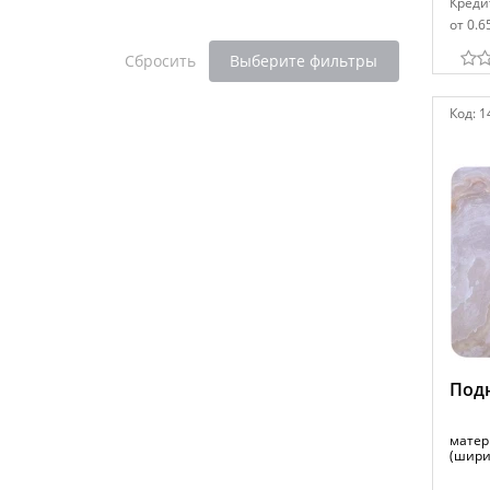
Креди
от 0.6
Сбросить
Выберите фильтры
Код:
1
Подн
матер
(шири