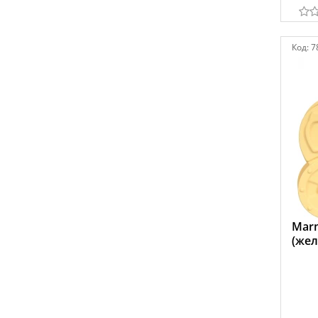
Код:
7
Marm
(жел