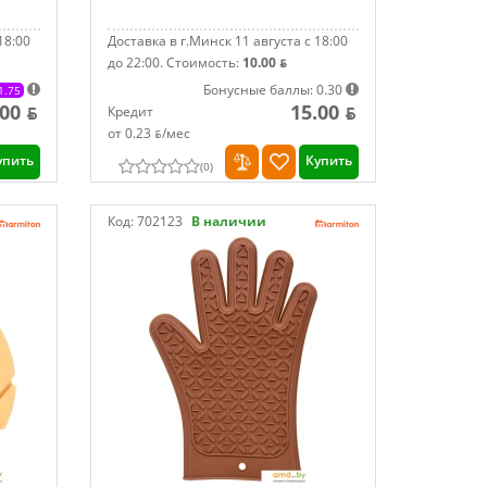
18:00
Доставка в г.Минск 11 августа с 18:00
до 22:00.
Стоимость:
10.00 ƃ
Бонусные баллы: 0.30
1.75
.00 ƃ
15.00 ƃ
Кредит
от 0.23 ƃ/мec
упить
Купить
(
0
)
Код:
702123
В наличии