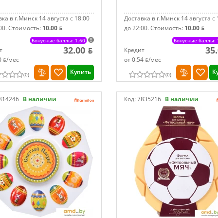
ка в г.Минск 14 августа с 18:00
Доставка в г.Минск 14 августа с 
00.
Стоимость:
10.00 ƃ
до 22:00.
Стоимость:
10.00 ƃ
Бонусные баллы: 1.60
Бонусные баллы: 
32.00 ƃ
35
т
Кредит
0 ƃ/мec
от 0.54 ƃ/мec
Купить
К
(
0
)
(
0
)
814246
В наличии
Код:
7835216
В наличии