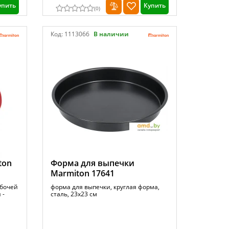
упить
Купить
(
0
)
Код:
1113066
В наличии
ton
Форма для выпечки
Marmiton 17641
абочей
форма для выпечки, круглая форма,
 -
сталь, 23x23 см