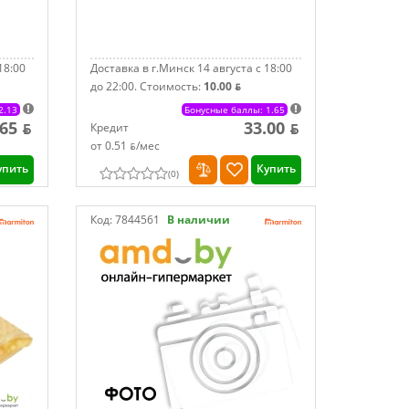
18:00
Доставка в г.Минск 14 августа с 18:00
до 22:00.
Стоимость:
10.00 ƃ
2.13
Бонусные баллы: 1.65
.65 ƃ
33.00 ƃ
Кредит
от 0.51 ƃ/мec
упить
Купить
(
0
)
Код:
7844561
В наличии