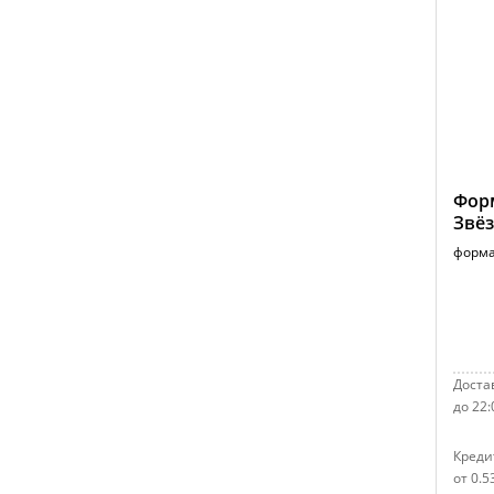
Форм
Звёз
форма
Достав
до 22:
Креди
от 0.5