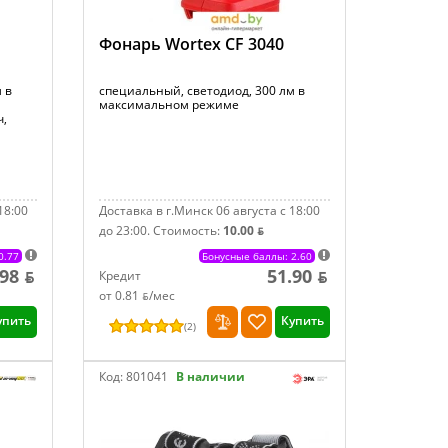
Фонарь Wortex CF 3040
 в
специальный, светодиод, 300 лм в
максимальном режиме
ч,
18:00
Доставка в г.Минск 06 августа с 18:00
до 23:00.
Стоимость:
10.00 ƃ
0.77
Бонусные баллы: 2.60
.98 ƃ
51.90 ƃ
Кредит
от 0.81 ƃ/мec
упить
Купить
(
2
)
Код:
801041
В наличии