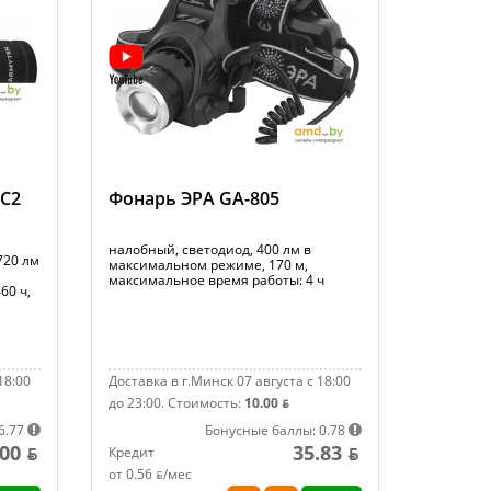
 C2
Фонарь ЭРА GA-805
налобный, светодиод, 400 лм в
720 лм
максимальном режиме, 170 м,
максимальное время работы: 4 ч
60 ч,
18:00
Доставка в г.Минск 07 августа с 18:00
до 23:00.
Стоимость:
10.00 ƃ
6.77
Бонусные баллы: 0.78
00 ƃ
35.83 ƃ
Кредит
от 0.56 ƃ/мec