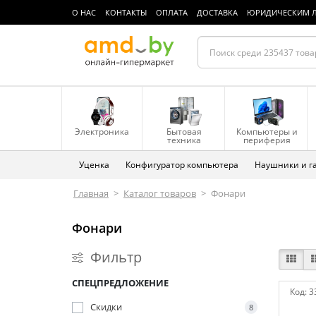
О НАС
КОНТАКТЫ
ОПЛАТА
ДОСТАВКА
ЮРИДИЧЕСКИМ 
Электроника
Бытовая
Компьютеры и
техника
периферия
Уценка
Конфигуратор компьютера
Наушники и г
Главная
>
Каталог товаров
>
Фонари
Фонари
Фильтр
СПЕЦПРЕДЛОЖЕНИЕ
Код:
3
Скидки
8