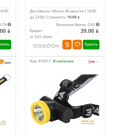
18:00
Доставка в г.Минск 06 августа с 18:00
до 23:00.
Стоимость:
10.00 ƃ
5.78
Бонусные баллы: 0.82
00 ƃ
39.00 ƃ
Кредит
от 0.61 ƃ/мec
упить
Купить
(
0
)
Код:
416517
В наличии