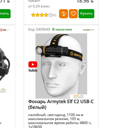
71 ƃ
18.96 ƃ
Кредит
от 0.29 ƃ/мec
упить
Купить
(
2
)
Код:
5409649
В наличии
Фонарь Armytek Elf C2 USB-C
(белый)
налобный, светодиод, 1100 лм в
максимальном режиме, 105 м,
ч
максимальное время работы: 4800 ч,
1x18650