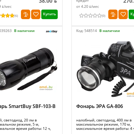
38.00 ƃ
270.
т
Кредит
9 ƃ/мec
от 4.20 ƃ/мec
Купить
К
(
6
)
(
0
)
039263
В наличии
Код:
548514
В наличии
рь SmartBuy SBF-103-B
Фонарь ЭРА GA-806
, светодиод, 20 лм в
налобный, светодиод, 400 лм в
мальном режиме, 5 м,
максимальном режиме, 170 м,
мальное время работы: 12 ч,
максимальное время работы: 4 