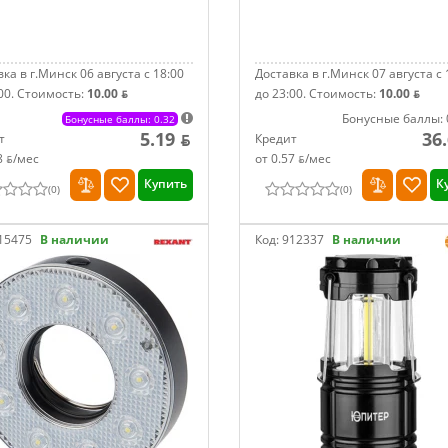
ка в г.Минск 06 августа с 18:00
Доставка в г.Минск 07 августа с 
00.
Стоимость:
10.00 ƃ
до 23:00.
Стоимость:
10.00 ƃ
Бонусные баллы: 
Бонусные баллы: 0.32
5.19 ƃ
36
т
Кредит
8 ƃ/мec
от 0.57 ƃ/мec
Купить
К
(
0
)
(
0
)
15475
В наличии
Код:
912337
В наличии