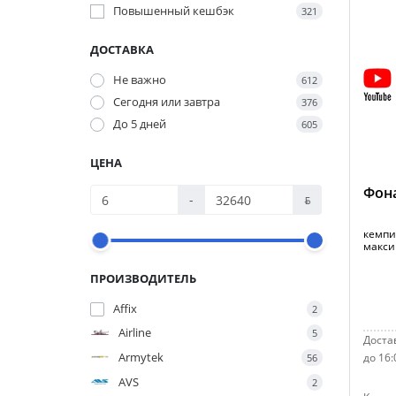
Повышенный кешбэк
321
ДОСТАВКА
Не важно
612
Сегодня или завтра
376
До 5 дней
605
ЦЕНА
Фона
-
ƃ
кемпи
макси
ПРОИЗВОДИТЕЛЬ
Affix
2
Airline
5
Достав
Armytek
до 16:
56
AVS
2