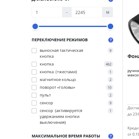
-
м
ПЕРЕКЛЮЧЕНИЕ РЕЖИМОВ
выносная тактическая
9
Фона
кнопка
кнопка
462
ручной
кнопка (+жестами)
1
макси
магнитное кольцо
2
поворот «головы»
10
пульт
2
сенсор
9
Достав
сенсор (активируется
1
до 23:
удержанием кнопки
выключения)
Креди
от 0.1
МАКСИМАЛЬНОЕ ВРЕМЯ РАБОТЫ