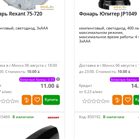
рь Rexant 75-720
Фонарь Юпитер JP1049
нговый, светодиод, 3xAAA
кемпинговый, светодиод, 400 лм
максимальном режиме,
максимальное время работы: 4 
3xAAA
ка в г.Минск 06 августа с 18:00
Доставка в г.Минск 06 августа с 
00.
Стоимость:
10.00 ƃ
до 23:00.
Стоимость:
10.00 ƃ
Бонусные баллы: 0.55
Бонусные баллы: 
11.00 ƃ
14
т
Кредит
7 ƃ/мec
от 0.23 ƃ/мec
Купить
К
(
0
)
(
0
)
15469
В наличии
Код:
850192
В наличии