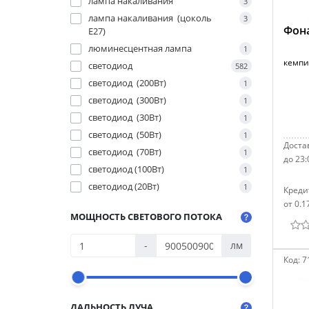
лампа накаливания
3
лампа накаливания (цоколь
3
Фона
E27)
люминесцентная лампа
1
кемпи
светодиод
582
светодиод (200Вт)
1
светодиод (300Вт)
1
светодиод (30Вт)
1
светодиод (50Вт)
1
Достав
светодиод (70Вт)
1
до 23:
светодиод (100Вт)
1
светодиод (20Вт)
1
Креди
от 0.1
МОЩНОСТЬ СВЕТОВОГО ПОТОКА
-
лм
Код:
7
ДАЛЬНОСТЬ ЛУЧА