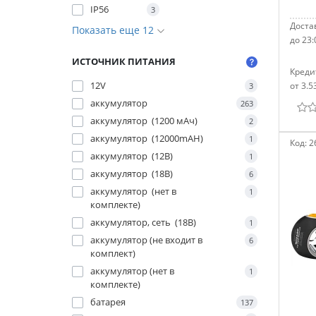
IP56
3
Достав
Показать еще 12
до 23:
ИСТОЧНИК ПИТАНИЯ
Креди
12V
от 3.5
3
аккумулятор
263
аккумулятор (1200 мАч)
2
аккумулятор (12000mAH)
1
Код:
2
аккумулятор (12В)
1
аккумулятор (18В)
6
аккумулятор (нет в
1
комплекте)
аккумулятор, сеть (18В)
1
аккумулятор (не входит в
6
комплект)
аккумулятор (нет в
1
комплекте)
батарея
137