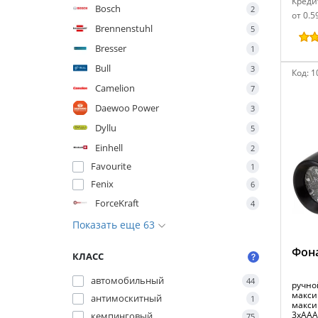
Креди
Bosch
2
от 0.5
Brennenstuhl
5
Bresser
1
Bull
3
Код:
1
Camelion
7
Daewoo Power
3
Dyllu
5
Einhell
2
Favourite
1
Fenix
6
ForceKraft
4
Показать еще 63
Фона
КЛАСС
автомобильный
44
ручной
макси
антимоскитный
1
макси
3xAAA
кемпинговый
75