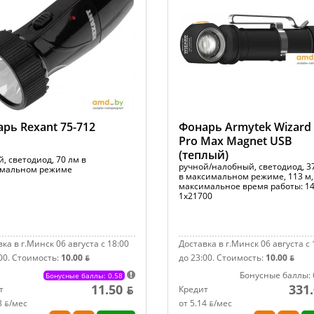
рь Rexant 75-712
Фонарь Armytek Wizard
Pro Max Magnet USB
(теплый)
, светодиод, 70 лм в
ручной/налобный, светодиод, 3
мальном режиме
в максимальном режиме, 113 м,
максимальное время работы: 14
1x21700
ка в г.Минск 06 августа с 18:00
Доставка в г.Минск 06 августа с 
00.
Стоимость:
10.00 ƃ
до 23:00.
Стоимость:
10.00 ƃ
Бонусные баллы: 
Бонусные баллы: 0.58
11.50 ƃ
331.
т
Кредит
8 ƃ/мec
от 5.14 ƃ/мec