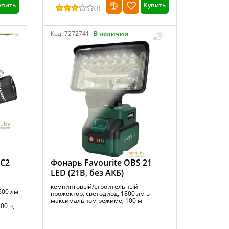
упить
Купить
(
1
)
Код:
7272741
В наличии
 C2
Фонарь Favourite OBS 21
LED (21B, без АКБ)
кемпинговый/строительный
500 лм
прожектор, светодиод, 1800 лм в
максимальном режиме, 100 м
00 ч,