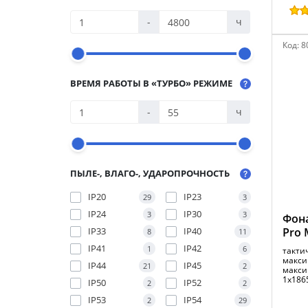
-
ч
Код:
8
ВРЕМЯ РАБОТЫ В «ТУРБО» РЕЖИМЕ
-
ч
ПЫЛЕ-, ВЛАГО-, УДАРОПРОЧНОСТЬ
IP20
IP23
29
3
IP24
IP30
3
3
Фон
IP33
IP40
Pro 
8
11
IP41
IP42
1
6
тактич
макси
IP44
IP45
21
2
макси
1x186
IP50
IP52
2
2
IP53
IP54
2
29