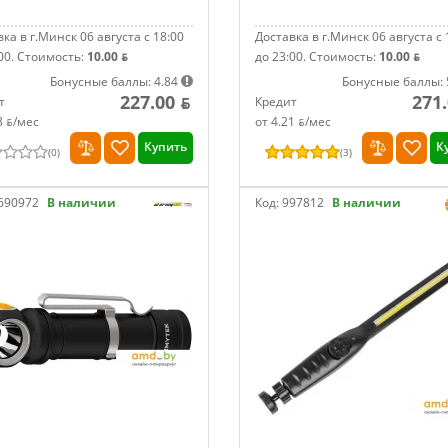
ка в г.Минск 06 августа с 18:00
Доставка в г.Минск 06 августа с 
00.
Стоимость:
10.00 ƃ
до 23:00.
Стоимость:
10.00 ƃ
Бонусные баллы: 4.84
Бонусные баллы: 
227.00 ƃ
271.
т
Кредит
3 ƃ/мec
от 4.21 ƃ/мec
Купить
К
(
0
)
(
3
)
690972
В наличии
Код:
997812
В наличии