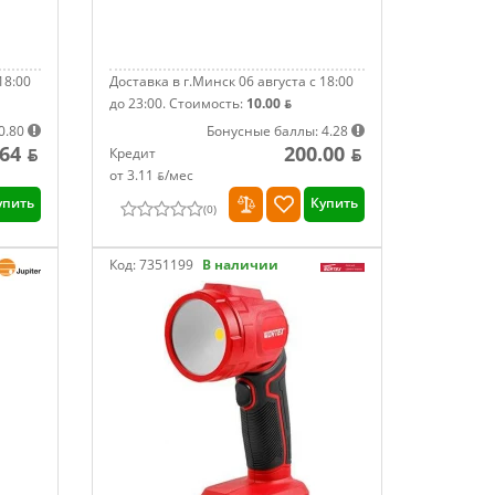
18:00
Доставка в г.Минск 06 августа с 18:00
до 23:00.
Стоимость:
10.00 ƃ
0.80
Бонусные баллы: 4.28
.64 ƃ
200.00 ƃ
Кредит
от 3.11 ƃ/мec
упить
Купить
(
0
)
Код:
7351199
В наличии