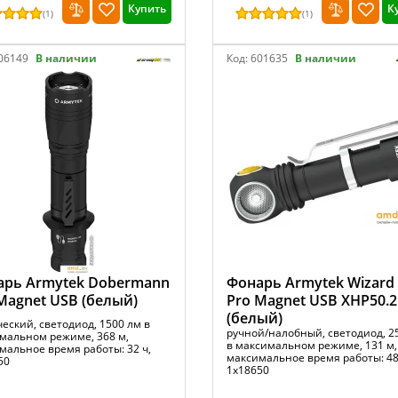
Купить
К
(
1
)
(
1
)
06149
В наличии
Код:
601635
В наличии
арь Armytek Dobermann
Фонарь Armytek Wizard
Magnet USB (белый)
Pro Magnet USB XHP50.2
(белый)
еский, светодиод, 1500 лм в
ручной/налобный, светодиод, 2
мальном режиме, 368 м,
в максимальном режиме, 131 м,
мальное время работы: 32 ч,
максимальное время работы: 48
50
1x18650