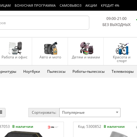
ЛИЦАМ
БОНУСНАЯ ПРОГРАММА
САМОВЫВОЗ
АКЦИИ
КРЕДИТ 4%
09:00-21:00
БЕЗ ВЫХОДНЫХ
Работа и офис
Авто и мото
Детям и мамам
Красота и
спорт
арнитуры
Ноутбуки
Пылесосы
Роботы-пылесосы
Телевизоры
Сортировать:
Популярные
37053
В наличии
Код:
5300852
В наличии