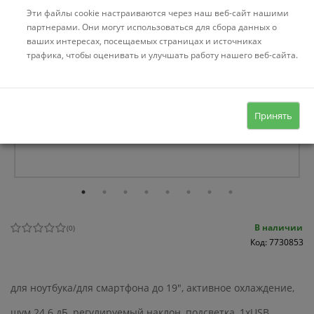
Эти файлы cookie настраиваются через наш веб-сайт нашими
партнерами. Они могут использоваться для сбора данных о
ваших интересах, посещаемых страницах и источниках
трафика, чтобы оценивать и улучшать работу нашего веб-сайта.
Принять
В наличии
(
0
)
Код: 7730853
для ноутбука/для смартфона до 19", активное охлаждение,
шум 24.6 дБ, регулируемый наклон, подсветка, 1xUSB