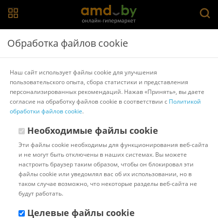
Главная
>
Каталог товаров
>
Подставки для ноутбуков,
Обработка файлов cookie
телефонов, планшетов
>
Defender
Подставка Defender NS-516
Наш сайт использует файлы cookie для улучшения
пользовательского опыта, сбора статистики и представления
персонализированных рекомендаций. Нажав «Принять», вы даете
Другие товары Defender
согласие на обработку файлов cookie в соответствии с
Политикой
обработки файлов cookie
.
Необходимые файлы cookie
Эти файлы cookie необходимы для функционирования веб-сайта
и не могут быть отключены в наших системах. Вы можете
настроить браузер таким образом, чтобы он блокировал эти
файлы cookie или уведомлял вас об их использовании, но в
таком случае возможно, что некоторые разделы веб-сайта не
будут работать.
Целевые файлы cookie