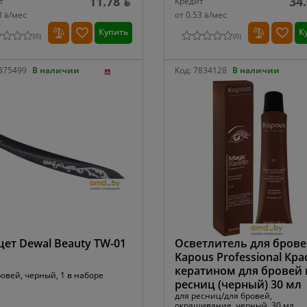
11.78 ƃ
34
т
Кредит
8 ƃ/мec
от 0.53 ƃ/мec
Купить
К
(
0
)
(
0
)
375499
В наличии
Код:
7834128
В наличии
ет Dewal Beauty TW-01
Осветлитель для бров
Kapous Professional Кра
кератином для бровей 
ровей, черный, 1 в наборе
ресниц (черный) 30 мл
для ресниц/для бровей,
окрашивание, черный, 30 мл