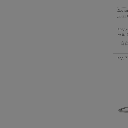
Достав
до 23:
Креди
от 0.1
Код:
7