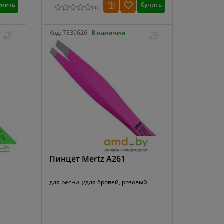
упить
Купить
(
0
)
Код:
7336626
В наличии
Пинцет Mertz A261
е
для ресниц/для бровей, розовый