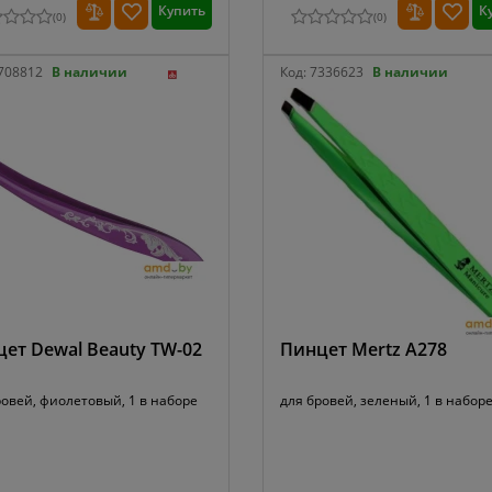
Купить
К
(
0
)
(
0
)
708812
В наличии
Код:
7336623
В наличии
ет Dewal Beauty TW-02
Пинцет Mertz A278
ровей, фиолетовый, 1 в наборе
для бровей, зеленый, 1 в набор