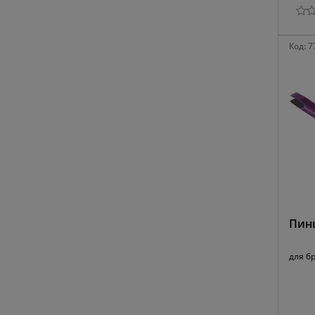
Код:
7
Пинц
для б