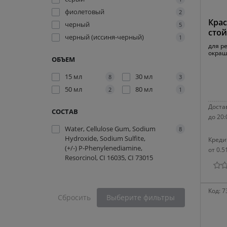
фиолетовый
2
Крас
черный
5
стой
черный (иссиня-черный)
1
для р
окраш
ОБЪЕМ
15 мл
30 мл
8
3
50 мл
80 мл
2
1
Достав
СОСТАВ
до 20:
Water, Cellulose Gum, Sodium
8
Hydroxide, Sodium Sulfite,
Креди
(+/-) P-Phenylenediamine,
от 0.5
Resorcinol, CI 16035, CI 73015
Код:
7
Сбросить
Выберите фильтры