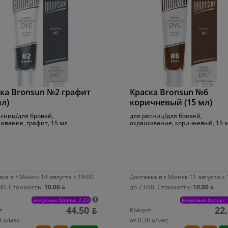
ка Bronsun №2 графит
Краска Bronsun №6
мл)
коричневый (15 мл)
есниц/для бровей,
для ресниц/для бровей,
ивание, графит, 15 мл
окрашивание, коричневый, 15 
ка в г.Минск 14 августа с 18:00
Доставка в г.Минск 11 августа с 
00.
Стоимость:
10.00 ƃ
до 23:00.
Стоимость:
10.00 ƃ
Бонусные баллы: 2.23
Бонусные баллы: 
44.50 ƃ
22
т
Кредит
9 ƃ/мec
от 0.36 ƃ/мec