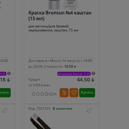
Краска Bronsun №4 каштан
(15 мл)
для ресниц/для бровей,
окрашивание, каштан, 15 мл
18:00
Доставка в г.Минск 14 августа с 18:00
до 20:00.
Стоимость:
10.00 ƃ
1.31
Бонусные баллы: 2.23
.18 ƃ
44.50 ƃ
Кредит
от 0.69 ƃ/мec
упить
Купить
(
0
)
Код:
7367255
В наличии