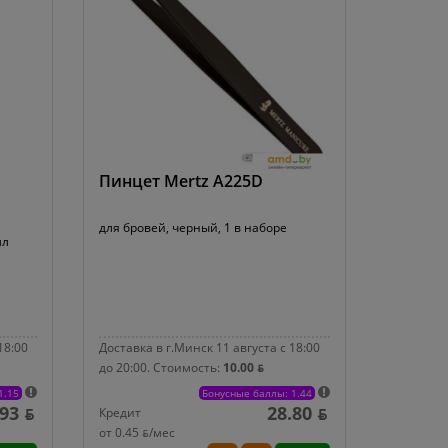
Пинцет Mertz A225D
для бровей, черный, 1 в наборе
мл
18:00
Доставка в г.Минск 11 августа с 18:00
до 20:00.
Стоимость:
10.00 ƃ
1.15
Бонусные баллы: 1.44
.93 ƃ
28.80 ƃ
Кредит
от 0.45 ƃ/мec