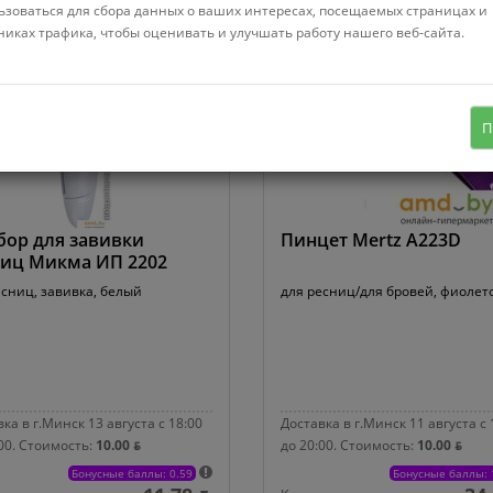
ьзоваться для сбора данных о ваших интересах, посещаемых страницах и
никах трафика, чтобы оценивать и улучшать работу нашего веб-сайта.
П
ор для завивки
Пинцет Mertz A223D
ниц Микма ИП 2202
есниц, завивка, белый
для ресниц/для бровей, фиоле
ка в г.Минск 13 августа с 18:00
Доставка в г.Минск 11 августа с 
00.
Стоимость:
10.00 ƃ
до 20:00.
Стоимость:
10.00 ƃ
Бонусные баллы: 0.59
Бонусные баллы: 