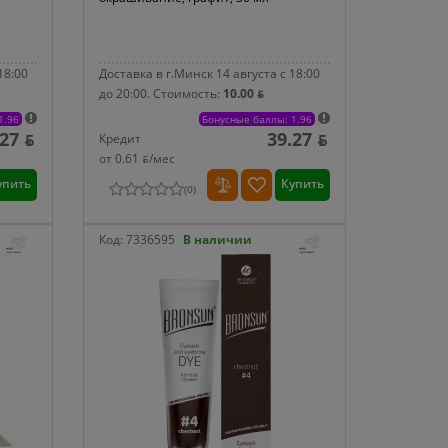
18:00
Доставка в г.Минск 14 августа с 18:00
до 20:00.
Стоимость:
10.00 ƃ
1.96
Бонусные баллы: 1.96
.27 ƃ
39.27 ƃ
Кредит
от 0.61 ƃ/мec
упить
Купить
(
0
)
Код:
7336595
В наличии