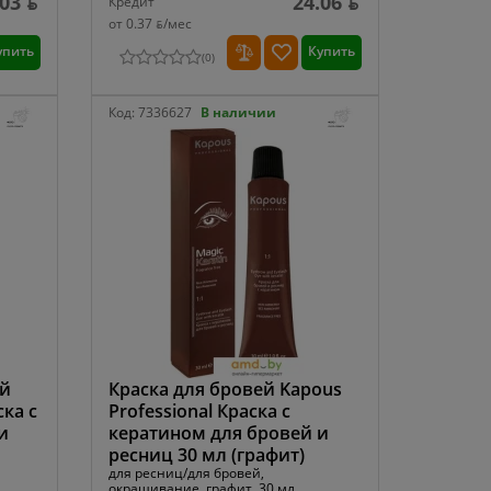
.03 ƃ
24.06 ƃ
Кредит
от 0.37 ƃ/мec
упить
Купить
(
0
)
Код:
7336627
В наличии
ей
Краска для бровей Kapous
ска с
Professional Краска с
и
кератином для бровей и
ресниц 30 мл (графит)
для ресниц/для бровей,
окрашивание, графит, 30 мл