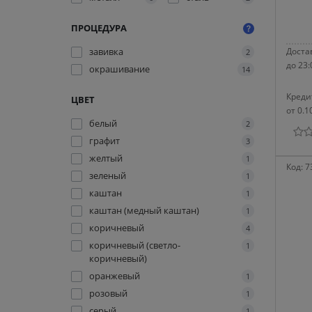
ПРОЦЕДУРА
завивка
Достав
2
до 23:
окрашивание
14
Креди
ЦВЕТ
от 0.1
белый
2
графит
3
желтый
1
Код:
7
зеленый
1
каштан
1
каштан (медный каштан)
1
коричневый
4
коричневый (светло-
1
коричневый)
оранжевый
1
розовый
1
серый
1