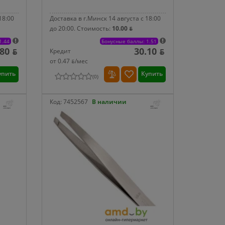
18:00
Доставка в г.Минск 14 августа с 18:00
до 20:00.
Стоимость:
10.00 ƃ
1.44
Бонусные баллы: 1.51
.80 ƃ
30.10 ƃ
Кредит
от 0.47 ƃ/мec
упить
Купить
(
0
)
Код:
7452567
В наличии