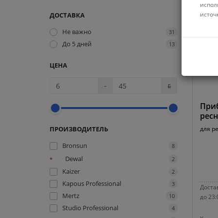
испол
источ
ДОСТАВКА
Не важно
31
До 5 дней
13
ЦЕНА
-
ƃ
Приб
рес
ПРОИЗВОДИТЕЛЬ
для р
Bronsun
8
Dewal
2
Kaizer
2
Kapous Professional
3
Достав
Mertz
10
до 23:
Studio Professional
4