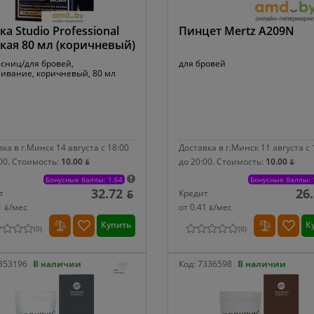
ка Studio Professional
Пинцет Mertz A209N
кая 80 мл (коричневый)
есниц/для бровей,
для бровей
ивание, коричневый, 80 мл
ка в г.Минск 14 августа с 18:00
Доставка в г.Минск 11 августа с 
00.
Стоимость:
10.00 ƃ
до 20:00.
Стоимость:
10.00 ƃ
Бонусные баллы: 1.64
Бонусные баллы: 
32.72 ƃ
26
т
Кредит
1 ƃ/мec
от 0.41 ƃ/мec
Купить
К
(
0
)
(
0
)
353196
В наличии
Код:
7336598
В наличии