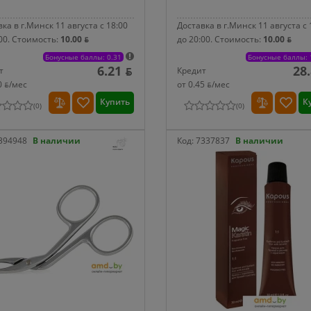
ка в г.Минск 11 августа с 18:00
Доставка в г.Минск 11 августа с 
00.
Стоимость:
10.00 ƃ
до 20:00.
Стоимость:
10.00 ƃ
Бонусные баллы: 0.31
Бонусные баллы: 
6.21 ƃ
28
т
Кредит
0 ƃ/мec
от 0.45 ƃ/мec
Купить
К
(
0
)
(
0
)
394948
В наличии
Код:
7337837
В наличии