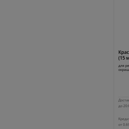
Крас
(15 
для р
окраш
Достав
до 20:
Креди
от 0.6