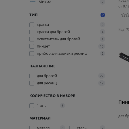
Креди
Микма
2
от 0.1
ТИП
краска
9
Код:
7
краска для бровей
4
осветлитель для бровей
1
пинцет
13
прибор для завивки ресниц
2
НАЗНАЧЕНИЕ
для бровей
27
для ресниц
17
КОЛИЧЕСТВО В НАБОРЕ
Пинц
1 шт.
6
для б
МАТЕРИАЛ
металл
сталь
6
2