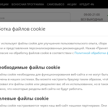
ЛИЦАМ
БОНУСНАЯ ПРОГРАММА
САМОВЫВОЗ
АКЦИИ
КРЕДИТ 4%
09:00-21:00
БЕЗ ВЫХОДНЫХ
отка файлов cookie
 использует файлы cookie для улучшения пользовательского опыта, сбора
Работа и офис
Авто и мото
Детям и мамам
Красота и
спорт
ки и представления персонализированных рекомендаций. Нажав «Принят
гласие на обработку файлов cookie в соответствии с
Политикой обработки 
арнитуры
Ноутбуки
Пылесосы
Роботы-пылесосы
Телевизоры
ивание и наращивание бровей и ресниц
еобходимые файлы cookie
айлы cookie необходимы для функционирования веб-сайта и не могут быт
ащивание бровей и ресниц
чены в наших системах. Вы можете настроить браузер таким образом, что
ровал эти файлы cookie или уведомлял вас об их использовании, но в тако
Сортировать:
Популярные
жно, что некоторые разделы веб-сайта не будут работать.
елевые файлы cookie
15375
В наличии
Код:
748160
В наличии
айлы cookie настраиваются через наш веб-сайт нашими партнерами. Они 