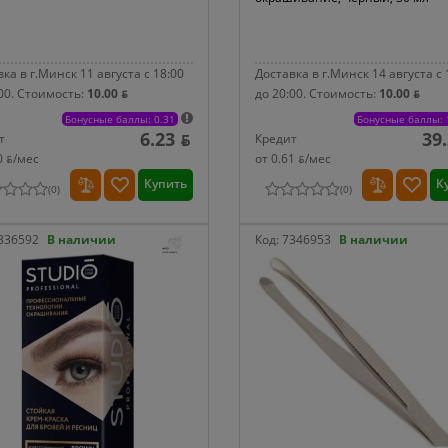
ка в г.Минск 11 августа с 18:00
Доставка в г.Минск 14 августа с 
00.
Стоимость:
10.00 ƃ
до 20:00.
Стоимость:
10.00 ƃ
Бонусные баллы: 0.31
Бонусные баллы: 
6.23 ƃ
39
т
Кредит
0 ƃ/мec
от 0.61 ƃ/мec
Купить
К
(
0
)
(
0
)
336592
В наличии
Код:
7346953
В наличии