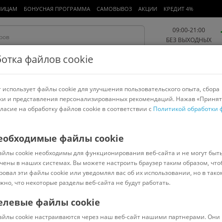
ЛИЦАМ
БОНУСНАЯ ПРОГРАММА
САМОВЫВОЗ
АКЦИИ
КРЕДИТ 4%
09:00-21:00
БЕЗ ВЫХОДНЫХ
отка файлов cookie
 использует файлы cookie для улучшения пользовательского опыта, сбора
Работа и офис
Авто и мото
Детям и мамам
Красота и
спорт
ки и представления персонализированных рекомендаций. Нажав «Принят
гласие на обработку файлов cookie в соответствии с
Политикой обработки 
арнитуры
Ноутбуки
Пылесосы
Роботы-пылесосы
Телевизоры
еобходимые файлы cookie
айлы cookie необходимы для функционирования веб-сайта и не могут быт
sic Дуб теплый коричневый CLH5789
чены в наших системах. Вы можете настроить браузер таким образом, что
ровал эти файлы cookie или уведомлял вас об их использовании, но в тако
жно, что некоторые разделы веб-сайта не будут работать.
елевые файлы cookie
Код: 828358
(
0
)
айлы cookie настраиваются через наш веб-сайт нашими партнерами. Они 