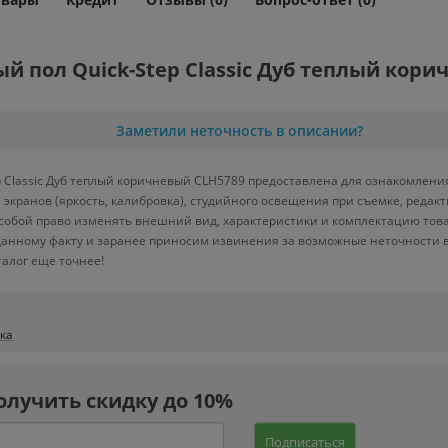
 пол Quick-Step Classic Дуб теплый кори
Заметили неточность в описании?
Classic Дуб теплый коричневый CLH5789 предоставлена для ознакомления
 экранов (яркость, калибровка), студийного освещения при съемке, реда
собой право изменять внешний вид, характеристики и комплектацию тов
данному факту и заранее приносим извинения за возможные неточности в
алог еще точнее!
ка
олучить скидку до 10%
Подписаться