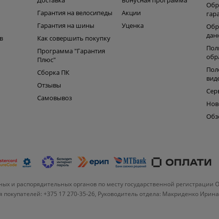
ь
Доставка
Бонусная программа
Обр
Гарантия на велосипеды
Акции
гар
Гарантия на шины
Уценка
Обр
дан
в
Как совершить покупку
Пол
Программа "Гарантия
обр
Плюс"
Пол
Сборка ПК
вид
Отзывы
Сер
Самовывоз
Нов
Обз
ых и распорядительных органов по месту государственной регистрации 
 покупателей: +375 17 270-35-26, Руководитель отдела: Макриденко Ирин