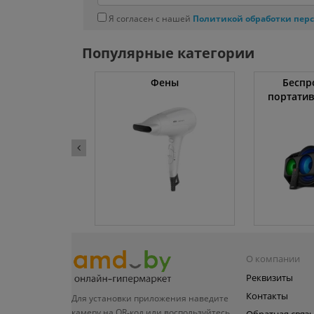
Я согласен с нашей
Политикой обработки пер
Популярные категории
тяжки
Фены
Беспр
портати
О компании
Реквизиты
Контакты
Для установки приложения
наведите
камеру на QR‑код или
воспользуйтесь