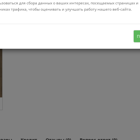
ьзоваться для сбора данных о ваших интересах, посещаемых страницах и
Нет в нал
никах трафика, чтобы оценивать и улучшать работу нашего веб-сайта.
32 класс/AC 4, гарантия: 25 лет, 8 мм
П
овары
Кредит
Отзывы (0)
Вопрос-ответ (0)