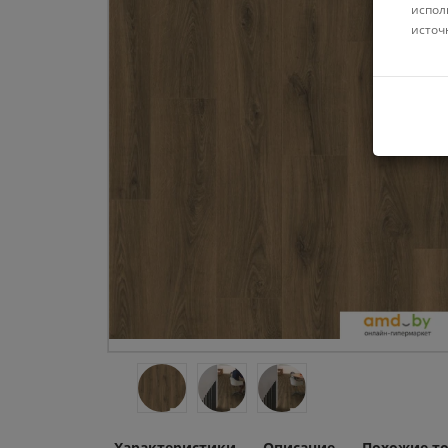
испол
источ
Характеристики
Описание
Похожие т