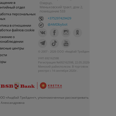
ащение в
Озерцо,
Меньковский тракт, дом 2,
антийный отдел
помещение 533
аботка персональных
+375297429429
ных
@AMDbybot
итика в отношении
аботки файлов cookie
ожение о
еонаблюдении
висные центры
© 2007 - 2026 ООО «Амдбай Трейдинг»
ости
УНП 692162598
оры
Регистрация №692162598, 22.05.2020г.
Минский райисполком. В торговом
реестре с 14 сентября 2020г.
ООО «Амдбай Трейдинг», уполномоченных рассматривать
а Александровна