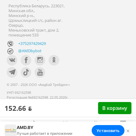
Республика Беларусь, 223021,
Минская обл.,
Минский р-н.,
Щомыслицкий с/с, район аг.
Озерцо,
Меньковский тракт, дом 2,
помещение 533
+375297429429
@AMDbybot
© 2007 - 2026 ООО «Амдбай Трейдинг»
УНП 692162598
Регистрация №692162598, 22.05.2020г.
Минский райисполком. В торговом
152.66 ƃ
реестре с 14 сентября 2020г.
В корзину
AMD.BY
×
Установить
Меню
Корзина
Избранное
Сравнение
Войти
Лучше работает в приложении
Номер телефона работников местных исполнительных и