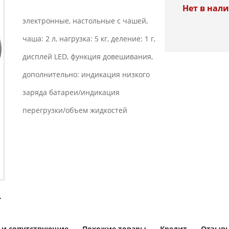
Нет в нал
электронные, настольные с чашей,
чаша: 2 л, нагрузка: 5 кг, деление: 1 г,
дисплей LED, функция довешивания,
дополнительно: индикация низкого
заряда батареи/индикация
перегрузки/объем жидкостей
 и сопутствующие
Похожие товары
Кредит
Отзывы