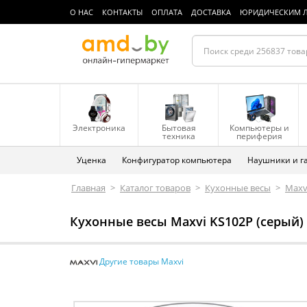
О НАС
КОНТАКТЫ
ОПЛАТА
ДОСТАВКА
ЮРИДИЧЕСКИМ 
Электроника
Бытовая
Компьютеры и
техника
периферия
Уценка
Конфигуратор компьютера
Наушники и г
Главная
>
Каталог товаров
>
Кухонные весы
>
Maxv
Кухонные весы Maxvi KS102P (серый)
Другие товары Maxvi