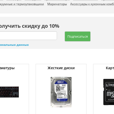
куумные и термоупаковщики
Маринаторы
Аксессуары к кухонным ком
олучить скидку до 10%
Подписаться
сональных данных
виатуры
Жесткие диски
Кар