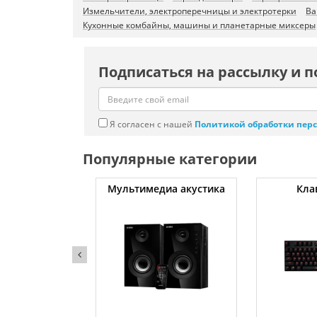
Измельчители, электроперечницы и электротерки
Ва
Кухонные комбайны, машины и планетарные миксеры
Подписаться на рассылку и п
Я согласен с нашей
Политикой обработки пер
Популярные категории
атуты
Мультимедиа акустика
Кла