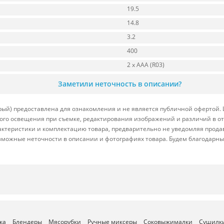
19.5
14.8
3.2
400
2 x AAA (R03)
Заметили неточность в описании?
рый) предоставлена для ознакомления и не является публичной офертой. 
йного освещения при съемке, редактирования изображений и различий в 
актеристики и комплектацию товара, предварительно не уведомляя прода
зможные неточности в описании и фотографиях товара. Будем благодарны
ка
Блендеры
Мясорубки
Ручные миксеры
Соковыжималки
Сушилки