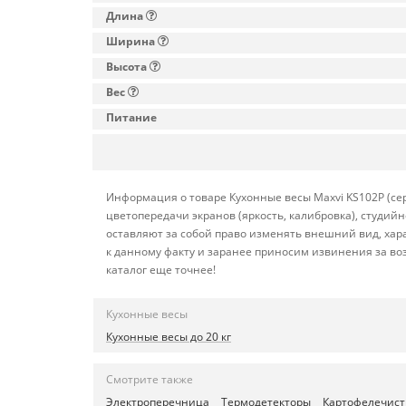
Длина
Ширина
Высота
Вес
Питание
Информация о товаре Кухонные весы Maxvi KS102P (се
цветопередачи экранов (яркость, калибровка), студи
оставляют за собой право изменять внешний вид, хар
к данному факту и заранее приносим извинения за во
каталог еще точнее!
Кухонные весы
Кухонные весы до 20 кг
Смотрите также
Электроперечница
Термодетекторы
Картофелечист