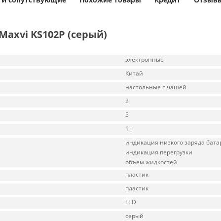
axvi KS102P (серый)
электронные
Китай
настольные с чашей
2
5
1 г
индикация низкого заряда бата
индикация перегрузки
объем жидкостей
пластик
пластик
LED
серый