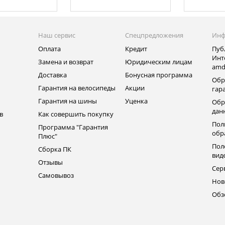
Наш сервис
Спецпредложения
Инф
Оплата
Кредит
Пуб
Инт
Замена и возврат
Юридическим лицам
amd
ь
Доставка
Бонусная программа
Обр
Гарантия на велосипеды
Акции
гар
Гарантия на шины
Уценка
Обр
дан
в
Как совершить покупку
Пол
Программа "Гарантия
обр
Плюс"
Пол
Сборка ПК
вид
Отзывы
Сер
Самовывоз
Нов
Обз