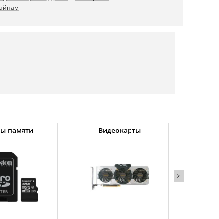
байнам
ты памяти
Видеокарты
Угловы
(