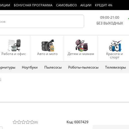
ЛИЦАМ
БОНУСНАЯ ПРОГРАММА
САМОВЫВОЗ
АКЦИИ
КРЕДИТ 4%
09:00-21:00
БЕЗ ВЫХОДНЫХ
Работа и офис
Авто и мото
Детям и мамам
Красота и
спорт
арнитуры
Ноутбуки
Пылесосы
Роботы-пылесосы
Телевизоры
i
Код: 6007429
(
0
)