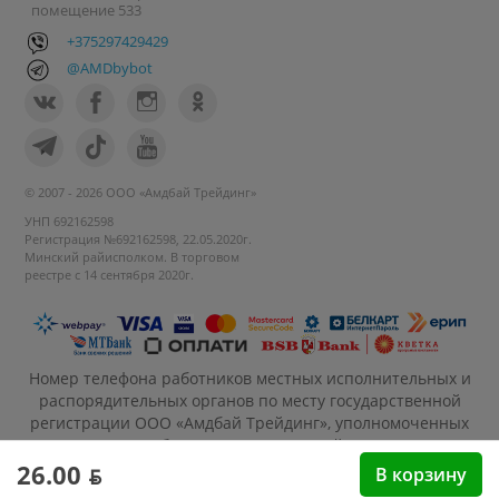
помещение 533
+375297429429
@AMDbybot
© 2007 - 2026 ООО «Амдбай Трейдинг»
УНП 692162598
Регистрация №692162598, 22.05.2020г.
Минский райисполком. В торговом
реестре с 14 сентября 2020г.
Номер телефона работников местных исполнительных и
распорядительных органов по месту государственной
регистрации ООО «Амдбай Трейдинг», уполномоченных
рассматривать обращения покупателей: +375 17 270-35-
26, Руководитель отдела: Макриденко Ирина
26.00 ƃ
В корзину
Александровна