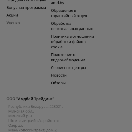
amd.by
Бонусная программа
Обращение в
Акции
гарантийный отдел
Уценка
Обработка
персональных данных
Политика в отношении
обработки файлов
cookie
Положение о
видеонаблюдении
Сервисные центры
Новости
Обзоры
ООО "Амдбай Трейдинг"
Республика Беларусь, 223021,
Минская обл.,
Минский р-н.,
Щомыслицкий с/с, район аг.
Озерцо,
Меньковский тракт, дом 2,