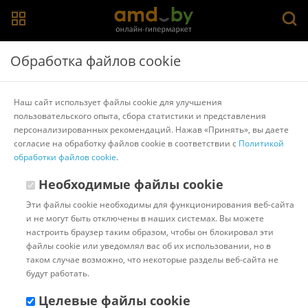
Главная
>
Каталог товаров
>
Кухонные весы
>
Garin
Обработка файлов cookie
Кухонные весы Garin Точный Вес JS1
Наш сайт использует файлы cookie для улучшения
пользовательского опыта, сбора статистики и представления
Другие товары Garin
персонализированных рекомендаций. Нажав «Принять», вы даете
согласие на обработку файлов cookie в соответствии с
Политикой
обработки файлов cookie
.
Необходимые файлы cookie
Эти файлы cookie необходимы для функционирования веб-сайта
и не могут быть отключены в наших системах. Вы можете
настроить браузер таким образом, чтобы он блокировал эти
файлы cookie или уведомлял вас об их использовании, но в
таком случае возможно, что некоторые разделы веб-сайта не
будут работать.
Целевые файлы cookie