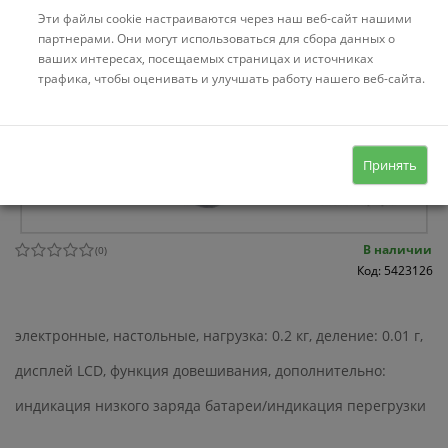
Эти файлы cookie настраиваются через наш веб-сайт нашими
партнерами. Они могут использоваться для сбора данных о
ваших интересах, посещаемых страницах и источниках
трафика, чтобы оценивать и улучшать работу нашего веб-сайта.
Принять
В наличии
(
0
)
Код: 5423126
электронные, настольные, нагрузка: 0.2 кг, деление: 0.01 г,
дисплей LCD, функция довешивания, дополнительно:
индикация низкого заряда батареи/индикация перегрузки