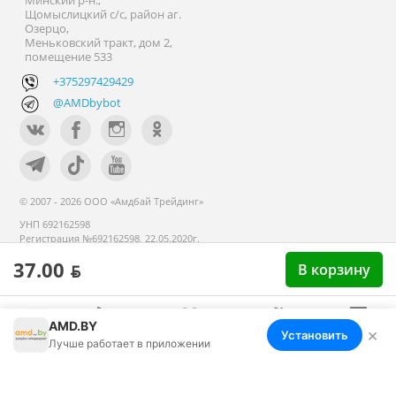
Минский р-н.,
Щомыслицкий с/с, район аг.
Озерцо,
Меньковский тракт, дом 2,
помещение 533
+375297429429
@AMDbybot
© 2007 - 2026 ООО «Амдбай Трейдинг»
УНП 692162598
Регистрация №692162598, 22.05.2020г.
Минский райисполком. В торговом
37.00 ƃ
В корзину
реестре с 14 сентября 2020г.
AMD.BY
×
Установить
Меню
Корзина
Избранное
Сравнение
Войти
Лучше работает в приложении
Номер телефона работников местных исполнительных и
распорядительных органов по месту государственной
регистрации ООО «Амдбай Трейдинг», уполномоченных