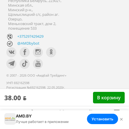
Республика Беларусь, 223021,
Минская обл.,
Минский р-н.,
Щомыслицкий с/с, район аг.
Озерцо,
Меньковский тракт, дом 2,
помещение 533
+375297429429
@AMDbybot
© 2007 - 2026 ООО «Амдбай Трейдинг»
УНП 692162598
Регистрация №692162598, 22.05.2020г.
Минский райисполком. В торговом
38.00 ƃ
В корзину
реестре с 14 сентября 2020г.
AMD.BY
×
Установить
Меню
Корзина
Избранное
Сравнение
Войти
Лучше работает в приложении
Номер телефона работников местных исполнительных и