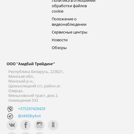
Политика в отношении
обработки файлов
cookie
Положение о
видеонаблюдении
Сервисные центры
Новости
Обзоры
ООО "Амдбай Трейдинг"
Республика Беларусь, 223021,
Минская обл.,
Минский р-н.,
Щомыслицкий с/с, район аг.
Озерцо,
Меньковский тракт, дом 2,
помещение 533
+375297429429
@AMDbybot