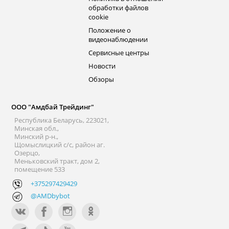
обработки файлов
cookie
Положение о
видеонаблюдении
Сервисные центры
Новости
Обзоры
ООО "Амдбай Трейдинг"
Республика Беларусь, 223021,
Минская обл.,
Минский р-н.,
Щомыслицкий с/с, район аг.
Озерцо,
Меньковский тракт, дом 2,
помещение 533
+375297429429
@AMDbybot