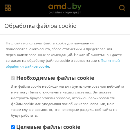
Главная
>
Каталог товаров
>
Кухонные столы и обеденные
Обработка файлов cookie
группы
Кухонные столы и обеденные группы
Наш сайт использует файлы cookie для улучшения
пользовательского опыта, сбора статистики и представления
Популярные
Сортировать:
персонализированных рекомендаций. Нажав «Принять», вы даете
согласие на обработку файлов cookie в соответствии с
Политикой
Код:
1293265
обработки файлов cookie
В наличии
.
Кухонный стол Аврора
Необходимые файлы cookie
Дрезден 130-161.5x80
(камень черный/черный)
Эти файлы cookie необходимы для функционирования веб-сайта
и не могут быть отключены в наших системах. Вы можете
настроить браузер таким образом, чтобы он блокировал эти
Доставка в г.Минск 11 августа
файлы cookie или уведомлял вас об их использовании, но в
с 18:00 до 23:00.
Стоимость:
таком случае возможно, что некоторые разделы веб-сайта не
БЕСПЛАТНО
будут работать.
Бонусные баллы: 45.65
912.95 ƃ
Целевые файлы cookie