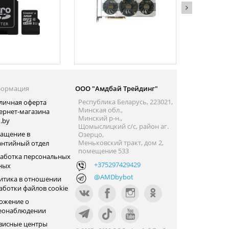
ормация
ООО "Амдбай Трейдинг"
Республика Беларусь, 223021,
личная оферта
Минская обл.,
ернет-магазина
Минский р-н.,
.by
Щомыслицкий с/с, район аг.
ащение в
Озерцо,
Меньковский тракт, дом 2,
антийный отдел
помещение 533
аботка персональных
+375297429429
ных
@AMDbybot
итика в отношении
аботки файлов cookie
ожение о
еонаблюдении
висные центры