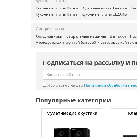
Кухонные плиты
Кухонные плиты Darina
Кухонные плиты Gorenje
Га
Кухонные плиты Hansa
Кухонные плиты CEZARIS
Смотрите также
Холодильники
Стиральные машины
Вытяжки
Пос
Аксессуары для крупной бытовой и встраиваемой техн
Подписаться на рассылку и п
Я согласен с нашей
Политикой обработки пер
Популярные категории
атуты
Мультимедиа акустика
Кла