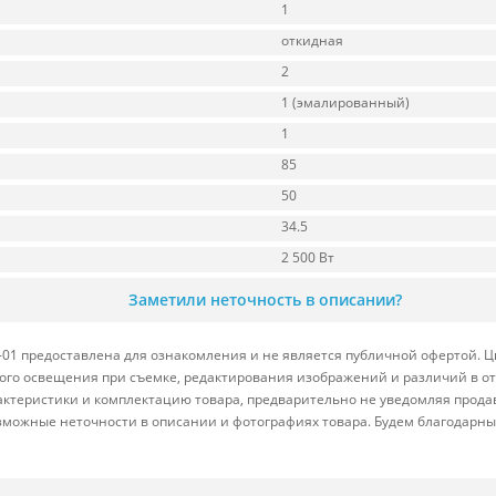
1
откидная
2
1 (эмалированный)
1
85
50
34.5
2 500 Вт
Заметили неточность в описании?
01 предоставлена для ознакомления и не является публичной офертой. Цв
йного освещения при съемке, редактирования изображений и различий в 
актеристики и комплектацию товара, предварительно не уведомляя прода
зможные неточности в описании и фотографиях товара. Будем благодарны