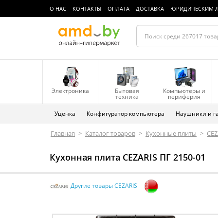
О НАС
КОНТАКТЫ
ОПЛАТА
ДОСТАВКА
ЮРИДИЧЕСКИМ 
Электроника
Бытовая
Компьютеры и
техника
периферия
Уценка
Конфигуратор компьютера
Наушники и г
Главная
>
Каталог товаров
>
Кухонные плиты
>
CEZ
Кухонная плита CEZARIS ПГ 2150-01
Другие товары CEZARIS