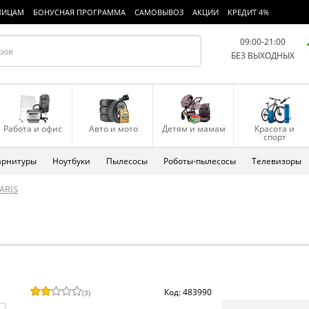
ЛИЦАМ
БОНУСНАЯ ПРОГРАММА
САМОВЫВОЗ
АКЦИИ
КРЕДИТ 4%
09:00-21:00
БЕЗ ВЫХОДНЫХ
Работа и офис
Авто и мото
Детям и мамам
Красота и
спорт
арнитуры
Ноутбуки
Пылесосы
Роботы-пылесосы
Телевизоры
ARIS
Код: 483990
(
3
)