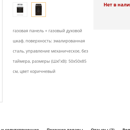
Нет в нал
газовая панель + газовый духовой
шкаф, поверхность: эмалированная
сталь, управление механическое, без
таймера, размеры (ШхГхВ): 50x50x85
см, цвет коричневый
 и сопутствующие
Похожие товары
Отзывы (3)
Воп