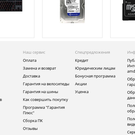
Наш сервис
Спецпредложения
Инф
Оплата
Кредит
Пуб
Инт
Замена и возврат
Юридическим лицам
amd
ь
Доставка
Бонусная программа
Обр
Гарантия на велосипеды
Акции
гар
Гарантия на шины
Уценка
Обр
дан
в
Как совершить покупку
Пол
Программа "Гарантия
обр
Плюс"
Пол
Сборка ПК
вид
Отзывы
Сер