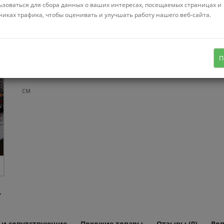
ьзоваться для сбора данных о ваших интересах, посещаемых страницах и
Нет в нал
никах трафика, чтобы оценивать и улучшать работу нашего веб-сайта.
врезная на столешницу,
искусственный камень, фактура:
матовая, размеры: 50x60 см, глубина
П
чаши: 22 см, в шкаф шириной от 65
см
 и сопутствующие
Похожие товары
Отзывы (0)
Воп