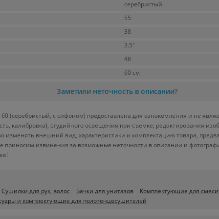
серебристый
55
38
3.5"
48
60 см
Заметили неточность в описании?
60 (серебристый, с сифоном) предоставлена для ознакомления и не являе
ость, калибровка), студийного освещения при съемке, редактирования из
во изменять внешний вид, характеристики и комплектацию товара, предв
ее приносим извинения за возможные неточности в описании и фотографи
ее!
Сушилки для рук, волос
Бачки для унитазов
Комплектующие для смеси
суары и комплектующие для полотенцесушителей