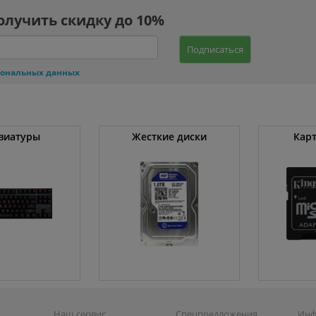
олучить скидку до 10%
Подписаться
сональных данных
виатуры
Жесткие диски
Кар
Наш сервис
Спецпредложения
Инф