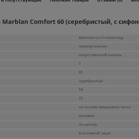
Marblan Comfort 60 (серебристый, с сифо
врезная на столешницу
прямоугольная
искусственный камень
1
65
серебристый
50
22
на основе кварцевого песка
матовая
по центру
в основной чаше