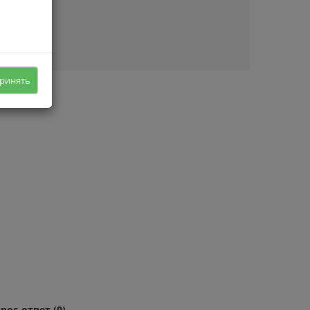
ичии
ринять
рос-ответ (0)