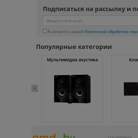
Подписаться на рассылку и п
Я согласен с нашей
Политикой обработки пер
Популярные категории
атуты
Мультимедиа акустика
Кла
О компании