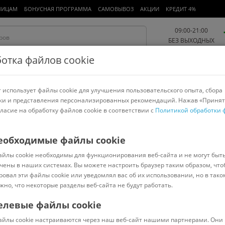
ЛИЦАМ
БОНУСНАЯ ПРОГРАММА
САМОВЫВОЗ
АКЦИИ
КРЕДИТ 4%
09:00-21:00
БЕЗ ВЫХОДНЫХ
отка файлов cookie
 использует файлы cookie для улучшения пользовательского опыта, сбора
Работа и офис
Авто и мото
Детям и мамам
Красота и
спорт
ки и представления персонализированных рекомендаций. Нажав «Принят
гласие на обработку файлов cookie в соответствии с
Политикой обработки 
арнитуры
Ноутбуки
Пылесосы
Роботы-пылесосы
Телевизоры
rblan
еобходимые файлы cookie
айлы cookie необходимы для функционирования веб-сайта и не могут быт
серебристый, с сифоном)
чены в наших системах. Вы можете настроить браузер таким образом, что
ровал эти файлы cookie или уведомлял вас об их использовании, но в тако
жно, что некоторые разделы веб-сайта не будут работать.
елевые файлы cookie
Код: 7607060
(
0
)
айлы cookie настраиваются через наш веб-сайт нашими партнерами. Они 