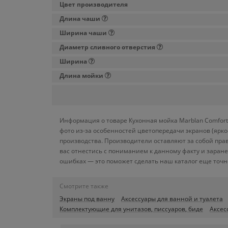
Цвет производителя
Длина чаши
Ширина чаши
Диаметр сливного отверстия
Ширина
Длина мойки
Информация о товаре Кухонная мойка Marblan Comfort 
фото из-за особенностей цветопередачи экранов (ярк
производства. Производители оставляют за собой пра
вас отнестись с пониманием к данному факту и заран
ошибках — это поможет сделать наш каталог еще точн
Смотрите также
Экраны под ванну
Аксессуары для ванной и туалета
Комплектующие для унитазов, писсуаров, биде
Аксес