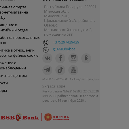
Республика Беларусь, 223021,
личная оферта
Минская обл.,
ернет-магазина
Минский р-н.,
.by
Щомыслицкий с/с, район аг.
ащение в
Озерцо,
Меньковский тракт, дом 2,
антийный отдел
помещение 533
аботка персональных
+375297429429
ных
@AMDbybot
итика в отношении
аботки файлов cookie
ожение о
еонаблюдении
висные центры
© 2007 - 2026 ООО «Амдбай Трейдинг»
ости
УНП 692162598
оры
Регистрация №692162598, 22.05.2020г.
Минский райисполком. В торговом
реестре с 14 сентября 2020г.