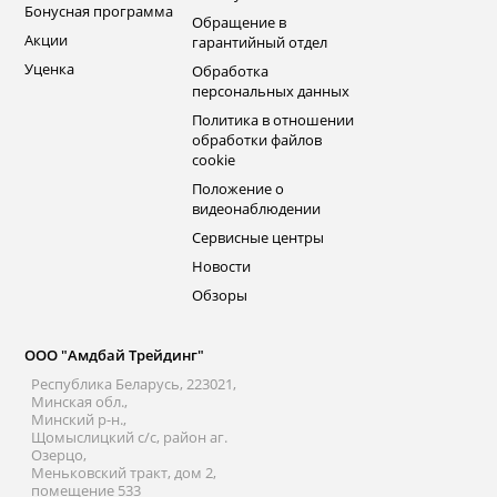
Бонусная программа
Обращение в
Акции
гарантийный отдел
Уценка
Обработка
персональных данных
Политика в отношении
обработки файлов
cookie
Положение о
видеонаблюдении
Сервисные центры
Новости
Обзоры
ООО "Амдбай Трейдинг"
Республика Беларусь, 223021,
Минская обл.,
Минский р-н.,
Щомыслицкий с/с, район аг.
Озерцо,
Меньковский тракт, дом 2,
помещение 533