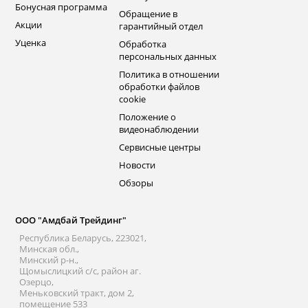
Бонусная программа
Обращение в
Акции
гарантийный отдел
Уценка
Обработка
персональных данных
Политика в отношении
обработки файлов
cookie
Положение о
видеонаблюдении
Сервисные центры
Новости
Обзоры
ООО "Амдбай Трейдинг"
Республика Беларусь, 223021,
Минская обл.,
Минский р-н.,
Щомыслицкий с/с, район аг.
Озерцо,
Меньковский тракт, дом 2,
помещение 533