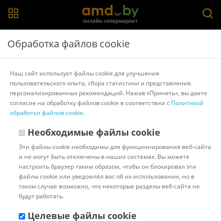
Главная
>
Каталог товаров
>
Кружки, чашки, стаканы для
Обработка файлов cookie
горячих напитков
>
PERFECTO LINEA
Кружка Perfecto Linea 30-002300
Наш сайт использует файлы cookie для улучшения
пользовательского опыта, сбора статистики и представления
персонализированных рекомендаций. Нажав «Принять», вы даете
Другие товары PERFECTO LINEA
согласие на обработку файлов cookie в соответствии с
Политикой
обработки файлов cookie
.
Необходимые файлы cookie
Эти файлы cookie необходимы для функционирования веб-сайта
и не могут быть отключены в наших системах. Вы можете
настроить браузер таким образом, чтобы он блокировал эти
файлы cookie или уведомлял вас об их использовании, но в
таком случае возможно, что некоторые разделы веб-сайта не
будут работать.
Целевые файлы cookie