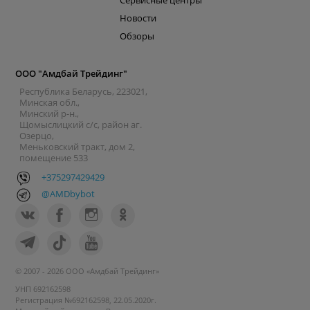
Сервисные центры
Новости
Обзоры
ООО "Амдбай Трейдинг"
Республика Беларусь, 223021,
Минская обл.,
Минский р-н.,
Щомыслицкий с/с, район аг.
Озерцо,
Меньковский тракт, дом 2,
помещение 533
+375297429429
@AMDbybot
© 2007 - 2026 ООО «Амдбай Трейдинг»
УНП 692162598
Регистрация №692162598, 22.05.2020г.