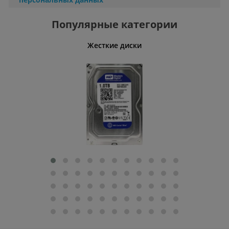
Популярные категории
ативные
Жесткие диски
Умн