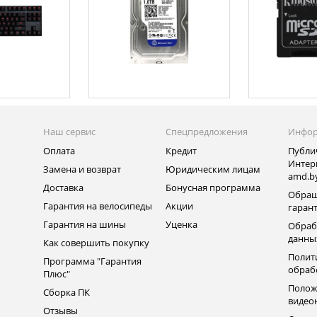
Наш сервис
Спецпредложения
Инфо
Оплата
Кредит
Публи
Интер
Замена и возврат
Юридическим лицам
amd.b
Доставка
Бонусная программа
Обращ
Гарантия на велосипеды
Акции
гаран
Гарантия на шины
Уценка
Обраб
данны
Как совершить покупку
Полит
Программа "Гарантия
обраб
Плюс"
Полож
Сборка ПК
видео
Отзывы