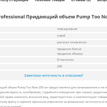
Professional Придающий объем Pump Too N
повседневная
спрей
для всех типов волос
придание блеска
придание объема
D-пантенол
200
Заметили неточность в описании?
ающий объем Pump Too Now 200 мл предоставлена для ознакомления и не 
кранов (яркость, калибровка), студийного освещения при съемке, редакт
бой право изменять внешний вид, характеристики и комплектацию товара
нному факту и заранее приносим извинения за возможные неточности в о
ог еще точнее!