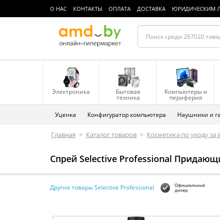
О НАС
КОНТАКТЫ
ОПЛАТА
ДОСТАВКА
ЮРИДИЧЕСКИМ 
Электроника
Бытовая
Компьютеры и
техника
периферия
Уценка
Конфигуратор компьютера
Наушники и г
Главная
>
Каталог товаров
>
Косметика по уходу за
Спрей Selective Professional Придаю
Другие товары Selective Professional