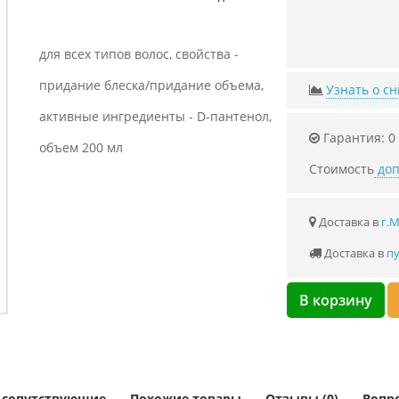
для всех типов волос, свойства -
придание блеска/придание объема,
Узнать о с
активные ингредиенты - D-пантенол,
Гарантия: 0
объем 200 мл
Стоимость
доп
Доставка в
г.
Доставка в
пу
В корзину
и сопутствующие
Похожие товары
Отзывы (0)
Вопро