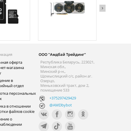
рмация
ООО "Амдбай Трейдинг"
Республика Беларусь, 223021,
чная оферта
Минская обл.,
нет-магазина
Минский р-н.,
y
Щомыслицкий с/с, район аг.
ение в
Озерцо,
Меньковский тракт, дом 2,
тийный отдел
помещение 533
отка персональных
+375297429429
х
@AMDbybot
ика в отношении
отки файлов cookie
ение о
наблюдении