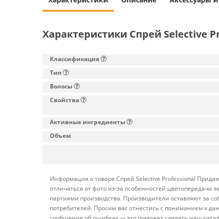
Характеристики Спрей Selective 
Классификация
Тип
Волосы
Свойства
Активные ингредиенты
Объем
Информация о товаре Спрей Selective Professional Прид
отличаться от фото из-за особенностей цветопередачи э
партиями производства. Производители оставляют за со
потребителей. Просим вас отнестись с пониманием к да
сообщение об ошибках — это поможет сделать наш катал