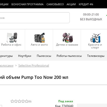
ЛИЦАМ
БОНУСНАЯ ПРОГРАММА
САМОВЫВОЗ
АКЦИИ
КРЕДИТ 4%
09:00-21:00
БЕЗ ВЫХОДНЫХ
Работа и офис
Авто и мото
Детям и мамам
Красота и
спорт
арнитуры
Ноутбуки
Пылесосы
Роботы-пылесосы
Телевизоры
 волосами
>
Selective Professional
щий объем Pump Too Now 200 мл
Под заказ
(
0
)
Код: 7745640