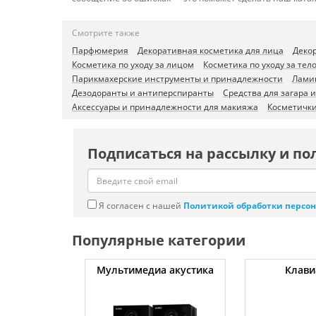
Смотрите также
Парфюмерия
Декоративная косметика для лица
Декор
Косметика по уходу за лицом
Косметика по уходу за тел
Парикмахерские инструменты и принадлежности
Лами
Дезодоранты и антиперспиранты
Средства для загара 
Аксессуары и принадлежности для макияжа
Косметички
Подписаться на рассылку и по
Я согласен с нашей
Политикой обработки персо
Популярные категории
уты
Мультимедиа акустика
Клави