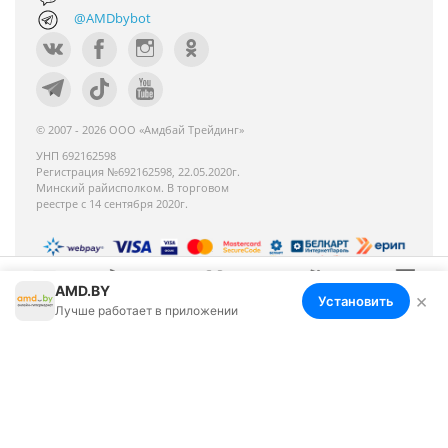
@AMDbybot
© 2007 - 2026 ООО «Амдбай Трейдинг»
УНП 692162598
Регистрация №692162598, 22.05.2020г.
Минский райисполком. В торговом
реестре с 14 сентября 2020г.
AMD.BY
Номер телефона работников местных
×
Установить
Меню
Корзина
Избранное
Сравнение
Войти
Лучше работает в приложении
исполнительных и распорядительных органов по
месту государственной регистрации ООО «Амдбай
Трейдинг», уполномоченных рассматривать
обращения покупателей: +375 17 270-35-26,
Руководитель отдела: Макриденко Ирина
Александровна