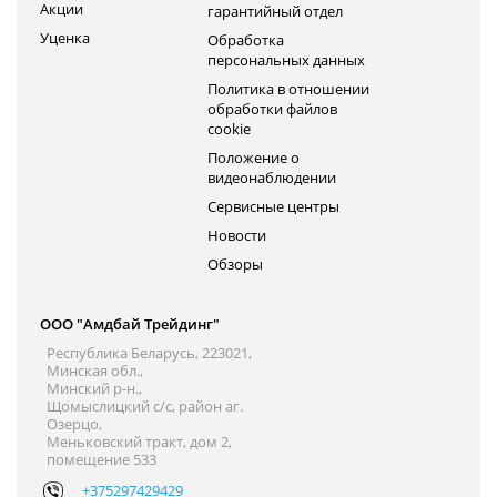
Акции
гарантийный отдел
Уценка
Обработка
персональных данных
Политика в отношении
обработки файлов
cookie
Положение о
видеонаблюдении
Сервисные центры
Новости
Обзоры
ООО "Амдбай Трейдинг"
Республика Беларусь, 223021,
Минская обл.,
Минский р-н.,
Щомыслицкий с/с, район аг.
Озерцо,
Меньковский тракт, дом 2,
помещение 533
+375297429429