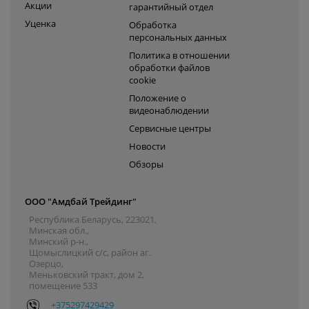
Акции
гарантийный отдел
Уценка
Обработка
персональных данных
Политика в отношении
обработки файлов
cookie
Положение о
видеонаблюдении
Сервисные центры
Новости
Обзоры
ООО "Амдбай Трейдинг"
Республика Беларусь, 223021,
Минская обл.,
Минский р-н.,
Щомыслицкий с/с, район аг.
Озерцо,
Меньковский тракт, дом 2,
помещение 533
+375297429429