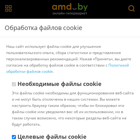
Главная
>
Каталог товаров
>
Косметика по уходу за волосами
Обработка файлов cookie
>
Ollin Professional
Ollin Professional BioNika Реконструктор
Наш сайт использует файлы cookie для улучшения
энергетическая 6x15 мл
пользовательского опыта, сбора статистики и представления
персонализированных рекомендаций. Нажав «Принять», вы даете
согласие на обработку файлов cookie в соответствии с
Политикой
Другие товары Ollin Professional
обработки файлов cookie
.
Необходимые файлы cookie
Эти файлы cookie необходимы для функционирования веб-сайта
и не могут быть отключены в наших системах. Вы можете
настроить браузер таким образом, чтобы он блокировал эти
файлы cookie или уведомлял вас об их использовании, но в
таком случае возможно, что некоторые разделы веб-сайта не
будут работать.
Целевые файлы cookie