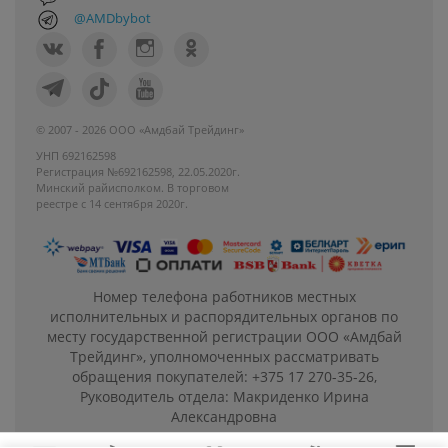
@AMDbybot
© 2007 - 2026 ООО «Амдбай Трейдинг»
УНП 692162598
Регистрация №692162598, 22.05.2020г.
Минский райисполком. В торговом
реестре с 14 сентября 2020г.
Номер телефона работников местных
исполнительных и распорядительных органов по
месту государственной регистрации ООО «Амдбай
Трейдинг», уполномоченных рассматривать
обращения покупателей: +375 17 270-35-26,
Руководитель отдела: Макриденко Ирина
Александровна