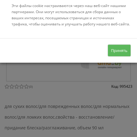
Эти файлы cookie настраиваются через наш веб-сайт нашими
партнерами. Они могут использоваться для сбора данных о
ваших интересах, посещаемых страницах и источниках
трафика, чтобы оценивать и улучшать работу нашего веб-сайта.
Принять
Код: 995423
(
0
)
для сухих волос/для поврежденных волос/для нормальных
волос/для ломких волос,свойства - восстановление/
придание блеска/разглаживание, объем 90 мл