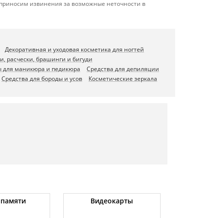
е приносим извинения за возможные неточности в
Декоративная и уходовая косметика для ногтей
и, расчески, брашинги и бигуди
 для маникюра и педикюра
Средства для депиляции
Средства для бороды и усов
Косметические зеркала
 памяти
Видеокарты
Угловые 
(бо