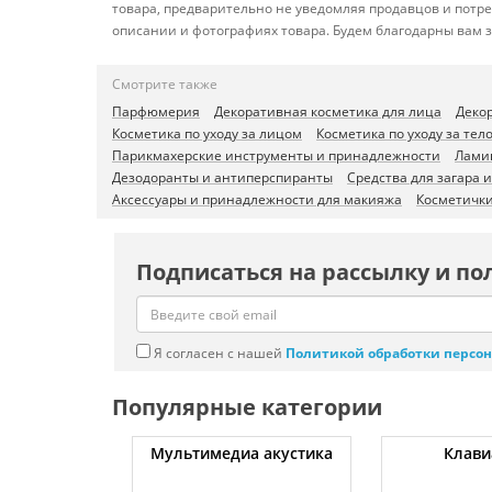
товара, предварительно не уведомляя продавцов и потр
описании и фотографиях товара. Будем благодарны вам 
Смотрите также
Парфюмерия
Декоративная косметика для лица
Декор
Косметика по уходу за лицом
Косметика по уходу за тел
Парикмахерские инструменты и принадлежности
Лами
Дезодоранты и антиперспиранты
Средства для загара 
Аксессуары и принадлежности для макияжа
Косметички
Подписаться на рассылку и по
Я согласен с нашей
Политикой обработки персо
Популярные категории
уты
Мультимедиа акустика
Клави