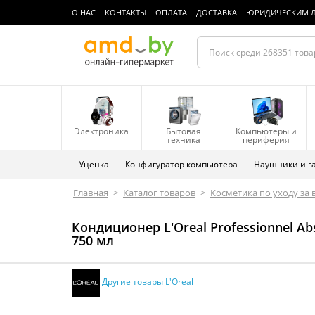
О НАС
КОНТАКТЫ
ОПЛАТА
ДОСТАВКА
ЮРИДИЧЕСКИМ 
Электроника
Бытовая
Компьютеры и
техника
периферия
Уценка
Конфигуратор компьютера
Наушники и г
Главная
>
Каталог товаров
>
Косметика по уходу за
Кондиционер L'Oreal Professionnel A
750 мл
Другие товары L'Oreal