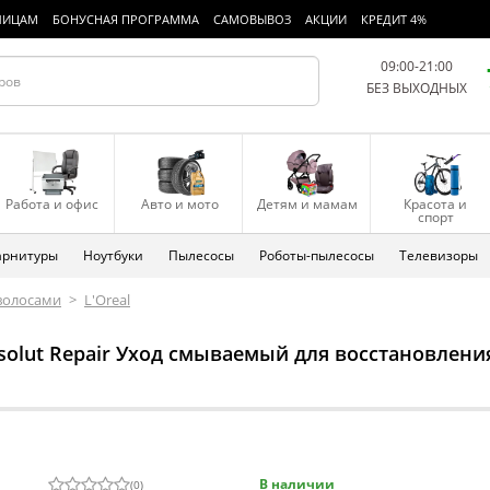
ЛИЦАМ
БОНУСНАЯ ПРОГРАММА
САМОВЫВОЗ
АКЦИИ
КРЕДИТ 4%
09:00-21:00
БЕЗ ВЫХОДНЫХ
Работа и офис
Авто и мото
Детям и мамам
Красота и
спорт
арнитуры
Ноутбуки
Пылесосы
Роботы-пылесосы
Телевизоры
 волосами
>
L'Oreal
bsolut Repair Уход смываемый для восстановлен
В наличии
(
0
)