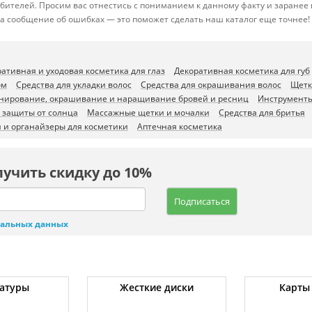
ебителей. Просим вас отнестись с пониманием к данному факту и заране
за сообщение об ошибках — это поможет сделать наш каталог еще точнее!
ативная и уходовая косметика для глаз
Декоративная косметика для губ
ом
Средства для укладки волос
Средства для окрашивания волос
Щетк
нирование, окрашивание и наращивание бровей и ресниц
Инструменты
и защиты от солнца
Массажные щетки и мочалки
Средства для бритья
 и органайзеры для косметики
Аптечная косметика
лучить скидку до 10%
Подписаться
нальных данных
атуры
Жесткие диски
Карты