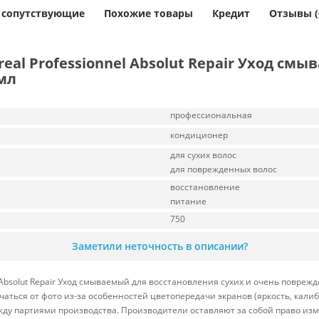
и сопутствующие
Похожие товары
Кредит
Отзывы (
al Professionnel Absolut Repair Уход см
мл
профессиональная
кондиционер
для сухих волос
для поврежденных волос
восстановление
питание
750
Заметили неточность в описании?
 Absolut Repair Уход смываемый для восстановления сухих и очень повреж
чаться от фото из-за особенностей цветопередачи экранов (яркость, кали
ду партиями производства. Производители оставляют за собой право из