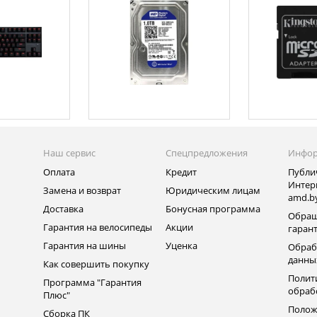
Наш сервис
Спецпредложения
Инфо
Оплата
Кредит
Публи
Интер
Замена и возврат
Юридическим лицам
amd.b
Доставка
Бонусная программа
Обращ
Гарантия на велосипеды
Акции
гаран
Гарантия на шины
Уценка
Обраб
данны
Как совершить покупку
Полит
Программа "Гарантия
обраб
Плюс"
Полож
Сборка ПК