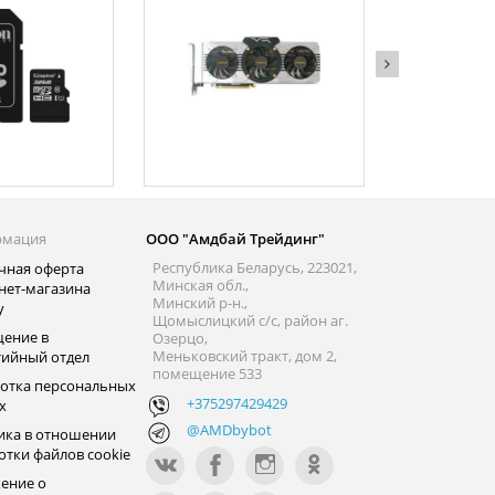
рмация
ООО "Амдбай Трейдинг"
Республика Беларусь, 223021,
чная оферта
Минская обл.,
нет-магазина
Минский р-н.,
y
Щомыслицкий с/с, район аг.
ение в
Озерцо,
Меньковский тракт, дом 2,
тийный отдел
помещение 533
отка персональных
+375297429429
х
@AMDbybot
ика в отношении
отки файлов cookie
ение о