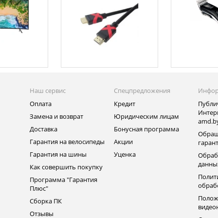
Наш сервис
Спецпредложения
Инфо
Оплата
Кредит
Публи
Интер
Замена и возврат
Юридическим лицам
amd.b
Доставка
Бонусная программа
Обращ
Гарантия на велосипеды
Акции
гаран
Гарантия на шины
Уценка
Обраб
данны
Как совершить покупку
Полит
Программа "Гарантия
обраб
Плюс"
Полож
Сборка ПК
видео
Отзывы