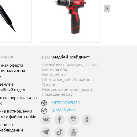
рмация
ООО "Амдбай Трейдинг"
Республика Беларусь, 223021,
чная оферта
Минская обл.,
нет-магазина
Минский р-н.,
y
Щомыслицкий с/с, район аг.
ение в
Озерцо,
Меньковский тракт, дом 2,
тийный отдел
помещение 533
отка персональных
+375297429429
х
@AMDbybot
ика в отношении
отки файлов cookie
ение о
наблюдении