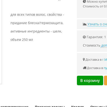
Можно купить
Стоимость от 0.
для всех типов волос, свойства -
придание блеска/термозащита,
Узнать о с
активные ингредиенты - шелк,
Гарантия: 1
объем 250 мл
Стоимость
доп
Доставка в
г.
Доставка в
пу
В корзину
и сопутствующие
Похожие товары
Кредит
Отзывы (