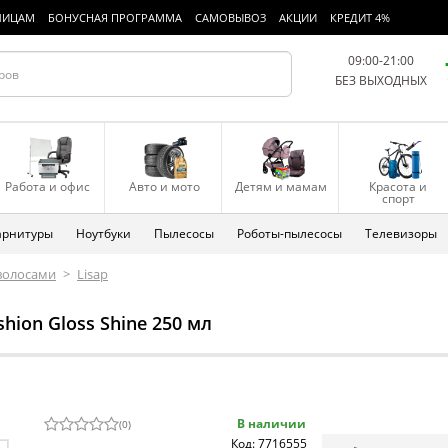
ЛИЦАМ
БОНУСНАЯ ПРОГРАММА
САМОВЫВОЗ
АКЦИИ
КРЕДИТ 4%
09:00-21:00
БЕЗ ВЫХОДНЫХ
Работа и офис
Авто и мото
Детям и мамам
Красота и
спорт
арнитуры
Ноутбуки
Пылесосы
Роботы-пылесосы
Телевизоры
 волосами
>
Lisap
hion Gloss Shine 250 мл
В наличии
(
0
)
Код: 7716555