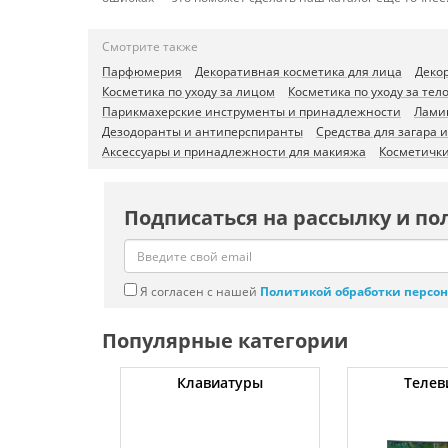
Смотрите также
Парфюмерия
Декоративная косметика для лица
Декор
Косметика по уходу за лицом
Косметика по уходу за тел
Парикмахерские инструменты и принадлежности
Лами
Дезодоранты и антиперспиранты
Средства для загара 
Аксессуары и принадлежности для макияжа
Косметички
Подписаться на рассылку и по
Я согласен с нашей
Политикой обработки персо
Популярные категории
ные машины
Клавиатуры
Телев