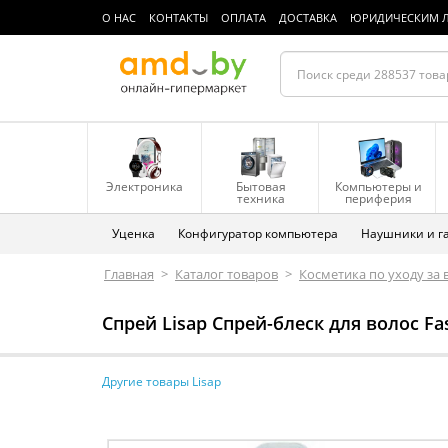
О НАС
КОНТАКТЫ
ОПЛАТА
ДОСТАВКА
ЮРИДИЧЕСКИМ 
Электроника
Бытовая
Компьютеры и
техника
периферия
Уценка
Конфигуратор компьютера
Наушники и г
Главная
>
Каталог товаров
>
Косметика по уходу за
Спрей Lisap Спрей-блеск для волос Fas
Другие товары Lisap