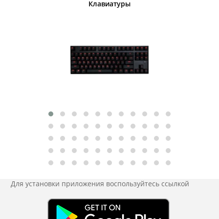
шины
Клавиатуры
Для установки приложения
воспользуйтесь ссылкой