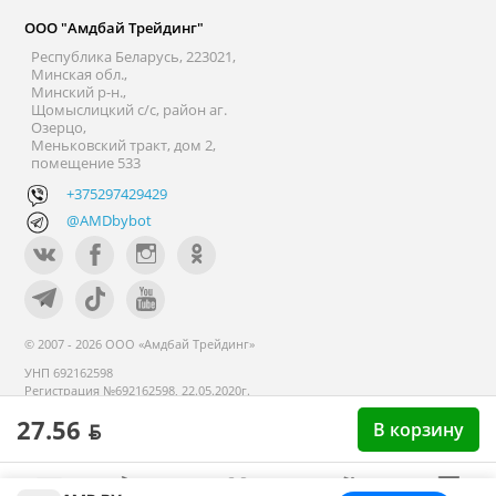
ООО "Амдбай Трейдинг"
Республика Беларусь, 223021,
Минская обл.,
Минский р-н.,
Щомыслицкий с/с, район аг.
Озерцо,
Меньковский тракт, дом 2,
помещение 533
+375297429429
@AMDbybot
© 2007 - 2026 ООО «Амдбай Трейдинг»
УНП 692162598
Регистрация №692162598, 22.05.2020г.
Минский райисполком. В торговом
27.56 ƃ
реестре с 14 сентября 2020г.
В корзину