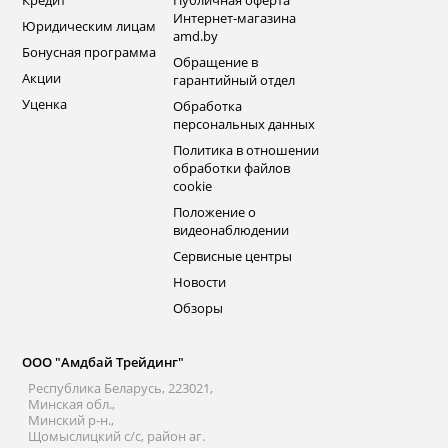
Кредит
Публичная оферта
Интернет-магазина
Юридическим лицам
amd.by
Бонусная программа
Обращение в
Акции
гарантийный отдел
Уценка
Обработка
персональных данных
Политика в отношении
обработки файлов
cookie
Положение о
видеонаблюдении
Сервисные центры
Новости
Обзоры
ООО "Амдбай Трейдинг"
Республика Беларусь, 223021,
Минская обл.,
Минский р-н.,
Щомыслицкий с/с, район аг.