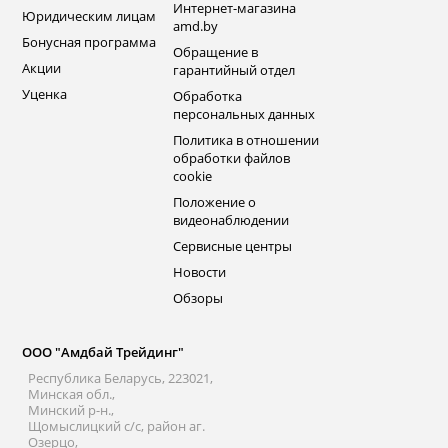
Интернет-магазина
Юридическим лицам
amd.by
Бонусная программа
Обращение в
Акции
гарантийный отдел
Уценка
Обработка
персональных данных
Политика в отношении
обработки файлов
cookie
Положение о
видеонаблюдении
Сервисные центры
Новости
Обзоры
ООО "Амдбай Трейдинг"
Республика Беларусь, 223021,
Минская обл.,
Минский р-н.,
Щомыслицкий с/с, район аг.
Озерцо,