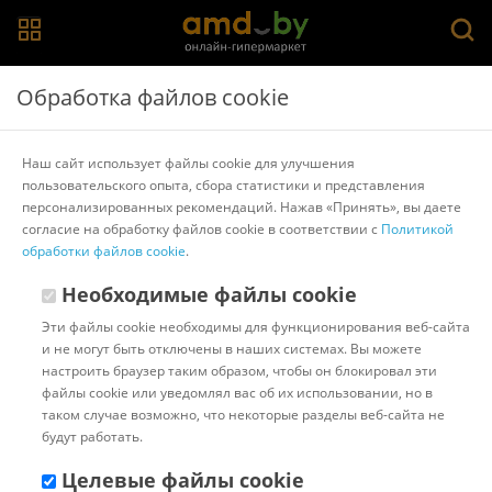
Главная
>
Каталог товаров
>
Компьютеры
>
Z-Tech
Обработка файлов cookie
Компьютер Z-Tech 5-36-16-10-320-N-22001n
Наш сайт использует файлы cookie для улучшения
пользовательского опыта, сбора статистики и представления
Другие товары Z-Tech
персонализированных рекомендаций. Нажав «Принять», вы даете
согласие на обработку файлов cookie в соответствии с
Политикой
обработки файлов cookie
.
Необходимые файлы cookie
Эти файлы cookie необходимы для функционирования веб-сайта
и не могут быть отключены в наших системах. Вы можете
настроить браузер таким образом, чтобы он блокировал эти
файлы cookie или уведомлял вас об их использовании, но в
таком случае возможно, что некоторые разделы веб-сайта не
будут работать.
Целевые файлы cookie