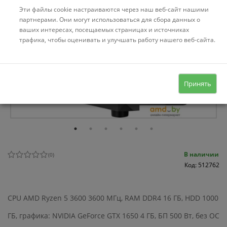
Эти файлы cookie настраиваются через наш веб-сайт нашими
партнерами. Они могут использоваться для сбора данных о
ваших интересах, посещаемых страницах и источниках
трафика, чтобы оценивать и улучшать работу нашего веб-сайта.
Принять
В наличии
(
0
)
Код: 512762
CPU AMD Ryzen 5 3600 3600 МГц, RAM DDR4 16 ГБ, HDD 1000
ГБ, графика: NVIDIA GeForce GTX 1650 4 ГБ, БП 500 Вт, без ОС