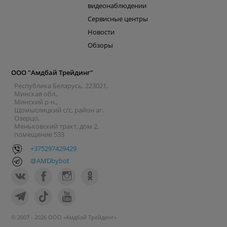
видеонаблюдении
Сервисные центры
Новости
Обзоры
ООО "Амдбай Трейдинг"
Республика Беларусь, 223021,
Минская обл.,
Минский р-н.,
Щомыслицкий с/с, район аг.
Озерцо,
Меньковский тракт, дом 2,
помещение 533
+375297429429
@AMDbybot
© 2007 - 2026 ООО «Амдбай Трейдинг»