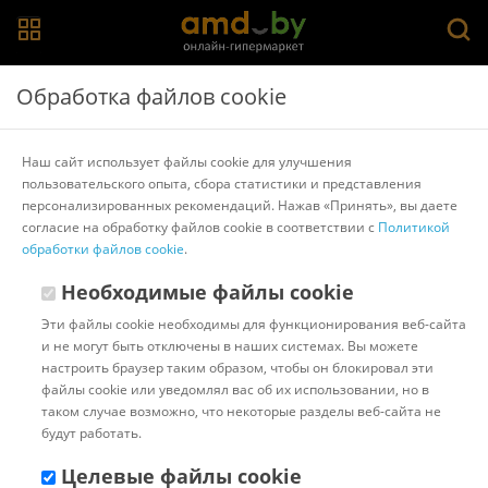
Главная
>
Каталог товаров
>
Компьютеры
Обработка файлов cookie
Компьютеры на базе Intel Pentium
Наш сайт использует файлы cookie для улучшения
пользовательского опыта, сбора статистики и представления
Iven
Raspberry
SkySystems
Системные блоки
персонализированных рекомендаций. Нажав «Принять», вы даете
Игровые компьютеры
AMD Ryzen 5
AMD Ryzen 7
согласие на обработку файлов cookie в соответствии с
Политикой
Компьютеры для офиса
HP
Intel
AMD
Intel Core i3
обработки файлов cookie
.
Intel Core i5
Intel Core i7
Показать/скрыть все
Необходимые файлы cookie
Эти файлы cookie необходимы для функционирования веб-сайта
Популярные
Сортировать:
и не могут быть отключены в наших системах. Вы можете
настроить браузер таким образом, чтобы он блокировал эти
Код:
628104
В наличии
файлы cookie или уведомлял вас об их использовании, но в
Компьютер Z-Tech G64-8-S24-
таком случае возможно, что некоторые разделы веб-сайта не
410-N-0001n
будут работать.
Целевые файлы cookie