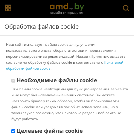
Главная
>
Каталог товаров
>
Компьютеры
>
TGPC
Обработка файлов cookie
Компьютер TGPC Xtreme 91175 A-X
Наш сайт использует файлы cookie для улучшения
пользовательского опыта, сбора статистики и представления
Другие товары TGPC
персонализированных рекомендаций. Нажав «Принять», вы даете
согласие на обработку файлов cookie в соответствии с
Политикой
обработки файлов cookie
.
Необходимые файлы cookie
Эти файлы cookie необходимы для функционирования веб-сайта
и не могут быть отключены в наших системах. Вы можете
настроить браузер таким образом, чтобы он блокировал эти
файлы cookie или уведомлял вас об их использовании, но в
таком случае возможно, что некоторые разделы веб-сайта не
будут работать.
Целевые файлы cookie