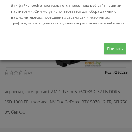
Эти файлы cookie настраиваются через наш веб-сайт нашими
партнерами. Они могут использоваться для сбора данных о
ваших интересах, посещаемых страницах и источниках
трафика, чтобы оценивать и улучшать работу нашего веб-сайта.
Принять
Код: 7286329
(
0
)
игровой (геймерский), AMD Ryzen 5 7600X3D, 32 ГБ DDR5,
SSD 1000 ГБ, графика: NVIDIA GeForce RTX 5070 12 ГБ, БП 750
Вт, без ОС