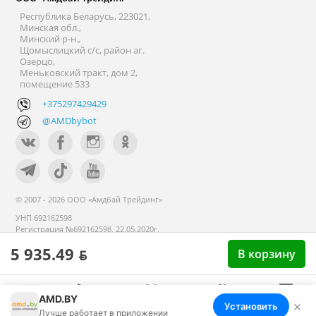
Республика Беларусь, 223021,
Минская обл.,
Минский р-н.,
Щомыслицкий с/с, район аг.
Озерцо,
Меньковский тракт, дом 2,
помещение 533
+375297429429
@AMDbybot
© 2007 - 2026 ООО «Амдбай Трейдинг»
УНП 692162598
Регистрация №692162598, 22.05.2020г.
Минский райисполком. В торговом
5 935.49 ƃ
реестре с 14 сентября 2020г.
В корзину
AMD.BY
×
Установить
Меню
Корзина
Избранное
Сравнение
Войти
Лучше работает в приложении