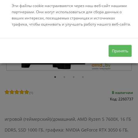
Эти файлы cookie настраиваются через наш веб-сайт нашими
партнерами. Они могут использоваться для сбора данных о
ваших интересах, посещаемых страницах и источниках
трафика, чтобы оценивать и улучшать работу нашего веб-сайта.
Принять
В наличии
(
1
)
Код: 2260737
игровой (геймерский)/домашний, AMD Ryzen 5 7600X, 16 ГБ
DDR5, SSD 1000 ГБ, графика: NVIDIA GeForce RTX 3050 6 ГБ,