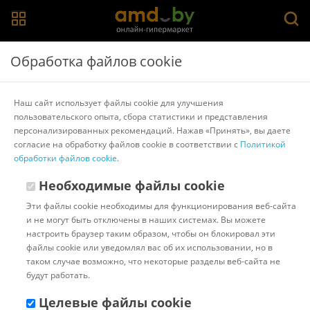
Главная
>
Каталог товаров
>
Компьютеры
>
TGPC
Обработка файлов cookie
Компьютер TGPC Action 5 86755 A-X
Наш сайт использует файлы cookie для улучшения
пользовательского опыта, сбора статистики и представления
Другие товары TGPC
персонализированных рекомендаций. Нажав «Принять», вы даете
согласие на обработку файлов cookie в соответствии с
Политикой
обработки файлов cookie
.
Необходимые файлы cookie
Эти файлы cookie необходимы для функционирования веб-сайта
и не могут быть отключены в наших системах. Вы можете
настроить браузер таким образом, чтобы он блокировал эти
файлы cookie или уведомлял вас об их использовании, но в
таком случае возможно, что некоторые разделы веб-сайта не
будут работать.
Целевые файлы cookie