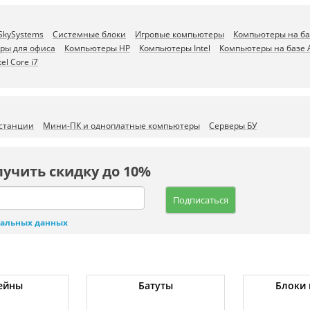
SkySystems
Системные блоки
Игровые компьютеры
Компьютеры на ба
ры для офиса
Компьютеры HP
Компьютеры Intel
Компьютеры на базе
el Core i7
 станции
Мини-ПК и одноплатные компьютеры
Серверы БУ
лучить скидку до 10%
Подписаться
нальных данных
ейны
Батуты
Блоки 