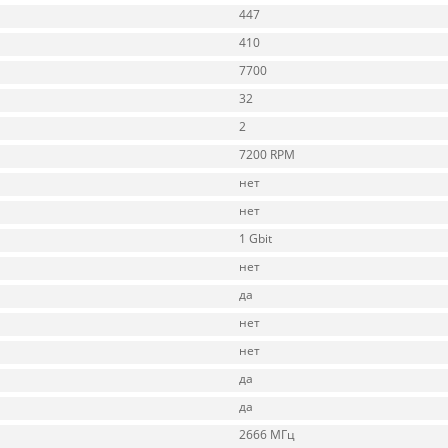
447
410
7700
32
2
7200 RPM
нет
нет
1 Gbit
нет
да
нет
нет
да
да
2666 МГц