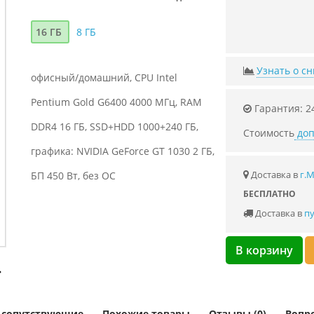
16 ГБ
8 ГБ
Узнать о с
офисный/домашний, CPU Intel
Pentium Gold G6400 4000 МГц, RAM
Гарантия: 2
DDR4 16 ГБ, SSD+HDD 1000+240 ГБ,
Стоимость
доп
графика: NVIDIA GeForce GT 1030 2 ГБ,
Доставка в
г.
БП 450 Вт, без ОС
БЕСПЛАТНО
Доставка в
пу
В корзину
и сопутствующие
Похожие товары
Отзывы (0)
Вопро