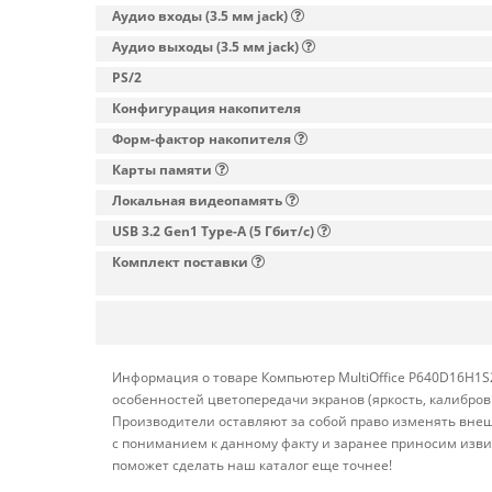
Аудио входы (3.5 мм jack)
Аудио выходы (3.5 мм jack)
PS/2
Конфигурация накопителя
Форм-фактор накопителя
Карты памяти
Локальная видеопамять
USB 3.2 Gen1 Type-A (5 Гбит/с)
Комплект поставки
Информация о товаре Компьютер MultiOffice P640D16H1S2
особенностей цветопередачи экранов (яркость, калибро
Производители оставляют за собой право изменять внеш
с пониманием к данному факту и заранее приносим изви
поможет сделать наш каталог еще точнее!