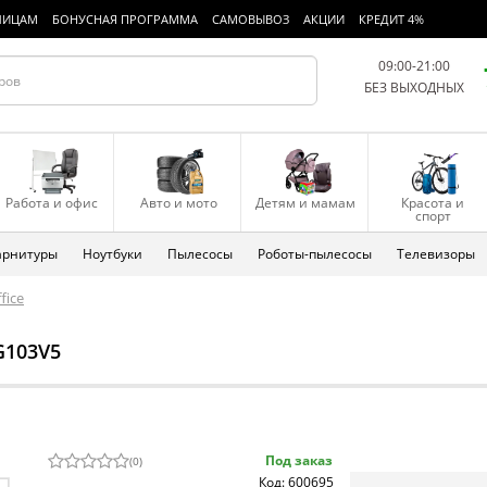
ЛИЦАМ
БОНУСНАЯ ПРОГРАММА
САМОВЫВОЗ
АКЦИИ
КРЕДИТ 4%
09:00-21:00
БЕЗ ВЫХОДНЫХ
Работа и офис
Авто и мото
Детям и мамам
Красота и
спорт
арнитуры
Ноутбуки
Пылесосы
Роботы-пылесосы
Телевизоры
fice
G103V5
Под заказ
(
0
)
Код: 600695