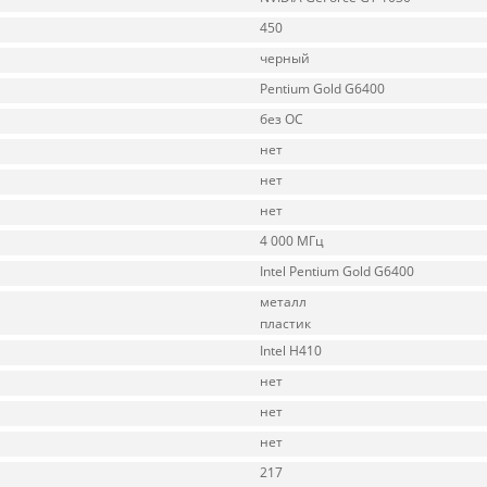
450
черный
Pentium Gold G6400
без ОС
нет
нет
нет
4 000 МГц
Intel Pentium Gold G6400
металл
пластик
Intel H410
нет
нет
нет
217