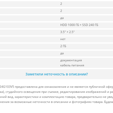
2
2
да
HDD 1000 ГБ + SSD 240 ГБ
3.5" + 2.5"
нет
2 ГБ
да
документация
кабель питания
Заметили неточность в описании?
4G103V5 предоставлена для ознакомления и не является публичной оферт
вка), студийного освещения при съемке, редактирования изображений и р
ний вид, характеристики и комплектацию товара, предварительно не уве
нения за возможные неточности в описании и фотографиях товара. Будем