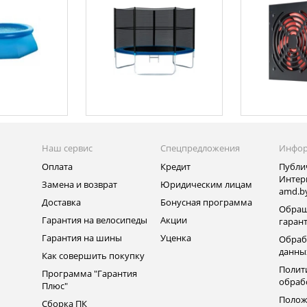
Наш сервис
Спецпредложения
Инфо
Оплата
Кредит
Публи
Интер
Замена и возврат
Юридическим лицам
amd.b
Доставка
Бонусная программа
Обращ
Гарантия на велосипеды
Акции
гаран
Гарантия на шины
Уценка
Обраб
данны
Как совершить покупку
Полит
Программа "Гарантия
обраб
Плюс"
Полож
Сборка ПК