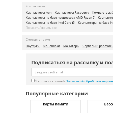
Компьютеры
Компьютеры Iven
Компьютеры Raspberry
Компьютеры 
Компьютеры на базе процессора AMD Ryzen 7
Компьюте
Компьютеры на базе Intel Core i5
Компьютеры на базе Int
Показать/скрыть все
Смотрите также
Ноутбуки
Моноблоки
Мониторы
Серверы и рабочие
Подписаться на рассылку и по
Я согласен с нашей
Политикой обработки персо
Популярные категории
ссоры
Карты памяти
Басс