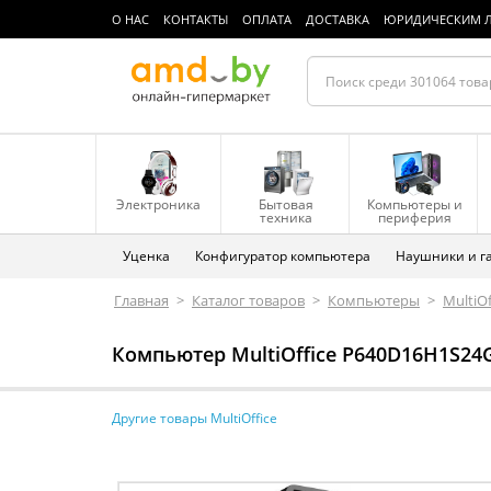
О НАС
КОНТАКТЫ
ОПЛАТА
ДОСТАВКА
ЮРИДИЧЕСКИМ 
Электроника
Бытовая
Компьютеры и
техника
периферия
Уценка
Конфигуратор компьютера
Наушники и г
Главная
>
Каталог товаров
>
Компьютеры
>
MultiOf
Компьютер MultiOffice P640D16H1S24
Другие товары MultiOffice