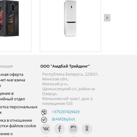
рмация
ООО "Амдбай Трейдинг"
Республика Беларусь, 223021,
чная оферта
Минская обл.,
нет-магазина
Минский р-н.,
y
Щомыслицкий с/с, район аг.
ение в
Озерцо,
Меньковский тракт, дом 2,
тийный отдел
помещение 533
отка персональных
+375297429429
х
@AMDbybot
ика в отношении
отки файлов cookie
ение о