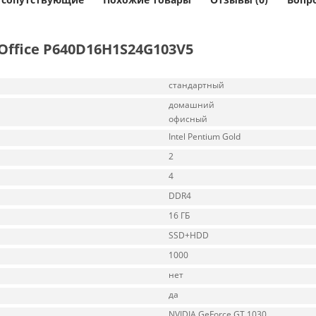
ffice P640D16H1S24G103V5
стандартный
домашний
офисный
Intel Pentium Gold
2
4
DDR4
16 ГБ
SSD+HDD
1000
нет
да
NVIDIA GeForce GT 1030