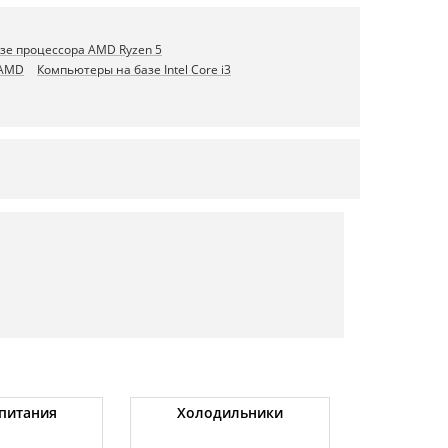
зе процессора AMD Ryzen 5
 AMD
Компьютеры на базе Intel Core i3
питания
Холодильники
Беспро
портатив