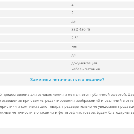
2
2
да
SSD 480 ГБ
2.5"
нет
да
документация
кабель питания
Заметили неточность в описании?
5 предоставлена для ознакомления и не является публичной офертой. Цве
ого освещения при съемке, редактирования изображений и различий в отт
теристики и комплектацию товара, предварительно не уведомляя продавц
ожные неточности в описании и фотографиях товара. Будем благодарны в