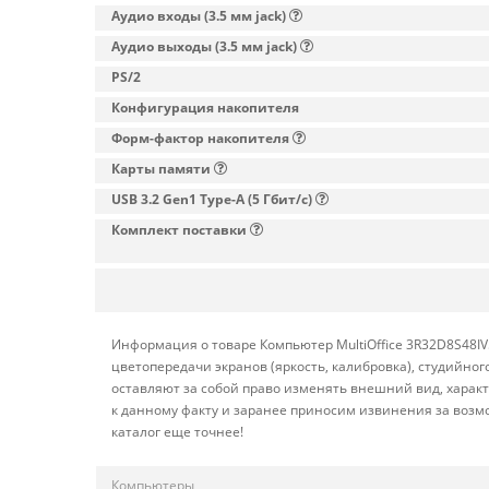
Аудио входы (3.5 мм jack)
Аудио выходы (3.5 мм jack)
PS/2
Конфигурация накопителя
Форм-фактор накопителя
Карты памяти
USB 3.2 Gen1 Type-A (5 Гбит/с)
Комплект поставки
Информация о товаре Компьютер MultiOffice 3R32D8S48IV
цветопередачи экранов (яркость, калибровка), студийн
оставляют за собой право изменять внешний вид, харак
к данному факту и заранее приносим извинения за возм
каталог еще точнее!
Компьютеры