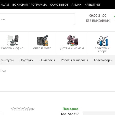
ЛИЦАМ
БОНУСНАЯ ПРОГРАММА
САМОВЫВОЗ
АКЦИИ
КРЕДИТ 4%
09:00-21:00
БЕЗ ВЫХОДНЫХ
Работа и офис
Авто и мото
Детям и мамам
Красота и
спорт
арнитуры
Ноутбуки
Пылесосы
Роботы-пылесосы
Телевизоры
fice
Под заказ
(
0
)
Код: 545517