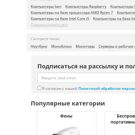
Компьютеры Iven
Компьютеры Raspberry
Компьютеры 
Компьютеры на базе процессора AMD Ryzen 7
Компьюте
Компьютеры на базе Intel Core i5
Компьютеры на базе Int
Показать/скрыть все
Смотрите также
Ноутбуки
Моноблоки
Мониторы
Серверы и рабочие
Подписаться на рассылку и по
Я согласен с нашей
Политикой обработки персо
Популярные категории
жки
Фены
Беспров
портативн