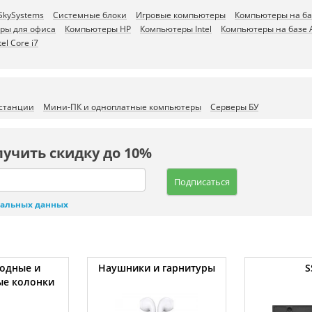
SkySystems
Системные блоки
Игровые компьютеры
Компьютеры на ба
ры для офиса
Компьютеры HP
Компьютеры Intel
Компьютеры на базе
el Core i7
 станции
Мини-ПК и одноплатные компьютеры
Серверы БУ
лучить скидку до 10%
Подписаться
нальных данных
одные и
Наушники и гарнитуры
S
ые колонки