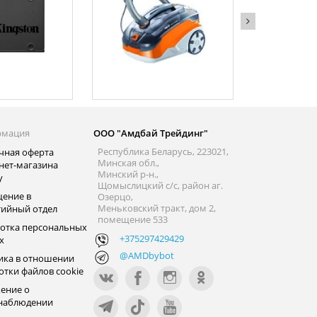
рмация
ООО "Амдбай Трейдинг"
Республика Беларусь, 223021,
чная оферта
Минская обл.,
нет-магазина
Минский р-н.,
y
Щомыслицкий с/с, район аг.
ение в
Озерцо,
Меньковский тракт, дом 2,
тийный отдел
помещение 533
отка персональных
+375297429429
х
@AMDbybot
ика в отношении
отки файлов cookie
ение о
наблюдении