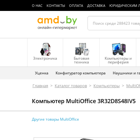
О НАС
КОНТАКТЫ
ОПЛАТА
ДОСТАВКА
ЮРИДИЧЕСКИМ 
Электроника
Бытовая
Компьютеры и
техника
периферия
Уценка
Конфигуратор компьютера
Наушники и г
Главная
>
Каталог товаров
>
Компьютеры
>
MultiOf
Компьютер MultiOffice 3R32D8S48IV5
Другие товары MultiOffice