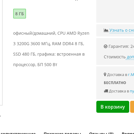
8 ГБ
Узнать о с
офисный/домашний, CPU AMD Ryzen
3 3200G 3600 МГц, RAM DDR4 8 ГБ,
Гарантия: 2
SSD 480 ГБ, графика: встроенная в
Стоимость
доп
процессор, БП 500 Вт
Доставка в
г.
БЕСПЛАТНО
Доставка в
пу
В корзину
и сопутствующие
Похожие товары
Отзывы (0)
Вопро