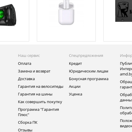
Наш сервис
Спецпредложения
Инфо
Оплата
Кредит
Публи
Интер
Замена и возврат
Юридическим лицам
amd.b
Доставка
Бонусная программа
Обращ
Гарантия на велосипеды
Акции
гаран
Гарантия на шины
Уценка
Обраб
данны
Как совершить покупку
Полит
Программа "Гарантия
обраб
Плюс"
Полож
Сборка ПК
видео
Отзывы