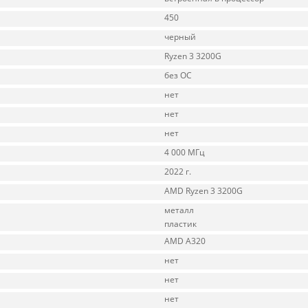
450
черный
Ryzen 3 3200G
без ОС
нет
нет
нет
4 000 МГц
2022 г.
AMD Ryzen 3 3200G
металл
пластик
AMD A320
нет
нет
нет