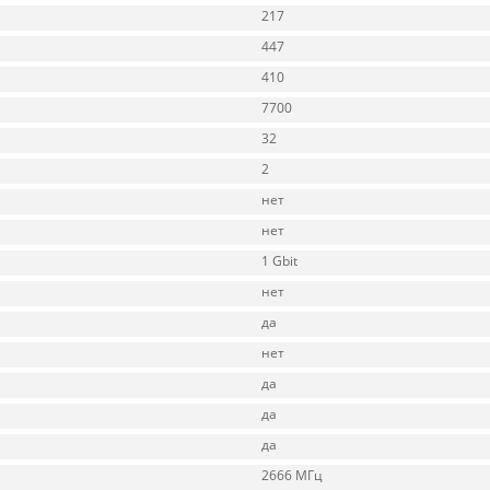
217
447
410
7700
32
2
нет
нет
1 Gbit
нет
да
нет
да
да
да
2666 МГц