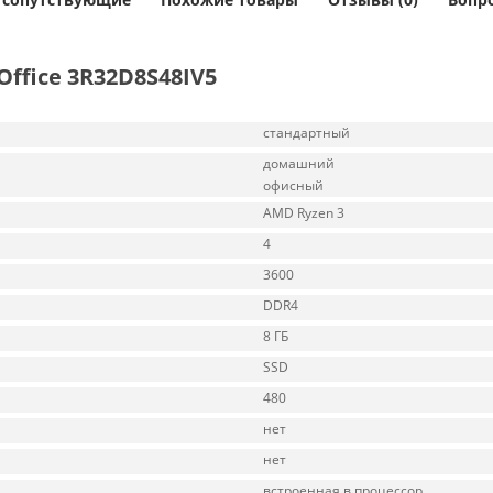
ffice 3R32D8S48IV5
стандартный
домашний
офисный
AMD Ryzen 3
4
3600
DDR4
8 ГБ
SSD
480
нет
нет
встроенная в процессор