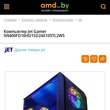
Главная
>
Каталог товаров
>
Компьютеры
>
Jet
Компьютер Jet Gamer
5i9400FD16HD1SD24X105TL2W5
Другие товары Jet