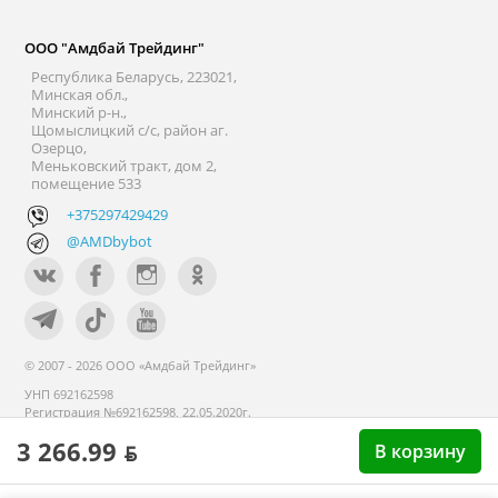
ООО "Амдбай Трейдинг"
Республика Беларусь, 223021,
Минская обл.,
Минский р-н.,
Щомыслицкий с/с, район аг.
Озерцо,
Меньковский тракт, дом 2,
помещение 533
+375297429429
@AMDbybot
© 2007 - 2026 ООО «Амдбай Трейдинг»
УНП 692162598
Регистрация №692162598, 22.05.2020г.
Минский райисполком. В торговом
3 266.99 ƃ
В корзину
реестре с 14 сентября 2020г.