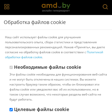
Главная
>
Каталог товаров
>
Компьютеры
Обработка файлов cookie
Компьютеры в Гомеле
Наш сайт использует файлы cookie для улучшения
пользовательского опыта, сбора статистики и представления
Iven
Raspberry
SkySystems
Системные блоки
персонализированных рекомендаций. Нажав «Принять», вы даете
Игровые компьютеры
AMD Ryzen 5
AMD Ryzen 7
согласие на обработку файлов cookie в соответствии с
Политикой
Компьютеры для офиса
HP
Intel
AMD
Intel Core i3
обработки файлов cookie
.
Intel Core i5
Intel Core i7
Показать/скрыть все
Необходимые файлы cookie
Эти файлы cookie необходимы для функционирования веб-сайта
Популярные
Сортировать:
и не могут быть отключены в наших системах. Вы можете
настроить браузер таким образом, чтобы он блокировал эти
Код:
628156
В наличии
файлы cookie или уведомлял вас об их использовании, но в
Компьютер Z-Tech I3-101-8-
таком случае возможно, что некоторые разделы веб-сайта не
S24-410-N-0001n
будут работать.
Целевые файлы cookie