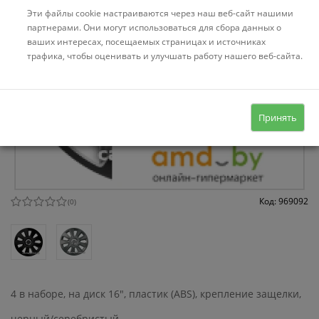
Эти файлы cookie настраиваются через наш веб-сайт нашими
партнерами. Они могут использоваться для сбора данных о
ваших интересах, посещаемых страницах и источниках
трафика, чтобы оценивать и улучшать работу нашего веб-сайта.
Принять
Код: 969092
(
0
)
4 в наборе, на диск 16", пластик (ABS), крепление защелки,
черный/серебристый