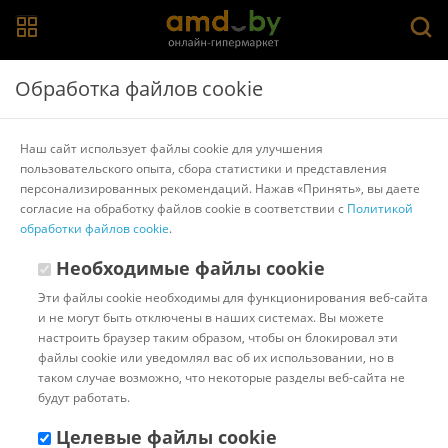
Главная
>
Каталог товаров
>
Колпаки и заглушки на диски
>
Обработка файлов cookie
Versaco
Набор колпаков на диски Versaco Craft 15"
Наш сайт использует файлы cookie для улучшения
15CRAFTS (4шт, серебристый)
пользовательского опыта, сбора статистики и представления
персонализированных рекомендаций. Нажав «Принять», вы даете
согласие на обработку файлов cookie в соответствии с
Политикой
Другие товары Versaco
обработки файлов cookie
.
Необходимые файлы cookie
Эти файлы cookie необходимы для функционирования веб-сайта
и не могут быть отключены в наших системах. Вы можете
настроить браузер таким образом, чтобы он блокировал эти
файлы cookie или уведомлял вас об их использовании, но в
таком случае возможно, что некоторые разделы веб-сайта не
будут работать.
Целевые файлы cookie