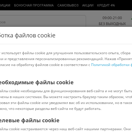
ЛИЦАМ
БОНУСНАЯ ПРОГРАММА
САМОВЫВОЗ
АКЦИИ
КРЕДИТ 4%
09:00-21:00
БЕЗ ВЫХОДНЫХ
отка файлов cookie
 использует файлы cookie для улучшения пользовательского опыта, сбора
Работа и офис
Авто и мото
Детям и мамам
Красота и
спорт
ки и представления персонализированных рекомендаций. Нажав «Принят
гласие на обработку файлов cookie в соответствии с
Политикой обработки 
арнитуры
Ноутбуки
Пылесосы
Роботы-пылесосы
Телевизоры
 диски
>
Versaco
еобходимые файлы cookie
айлы cookie необходимы для функционирования веб-сайта и не могут быт
fort 13
чены в наших системах. Вы можете настроить браузер таким образом, что
ровал эти файлы cookie или уведомлял вас об их использовании, но в тако
жно, что некоторые разделы веб-сайта не будут работать.
елевые файлы cookie
Код: 969045
(
0
)
айлы cookie настраиваются через наш веб-сайт нашими партнерами. Они 