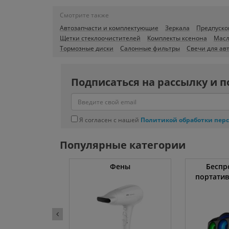
Смотрите также
Автозапчасти и комплектующие
Зеркала
Предпуско
Щетки стеклоочистителей
Комплекты ксенона
Масл
Тормозные диски
Салонные фильтры
Свечи для авт
Подписаться на рассылку и п
Я согласен с нашей
Политикой обработки пер
Популярные категории
тяжки
Фены
Беспр
портати