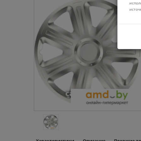
испол
источ
Характеристики
Описание
Похожие т