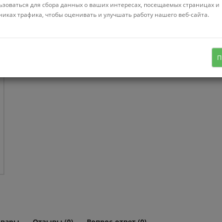
ьзоваться для сбора данных о ваших интересах, посещаемых страницах и
Нет в нал
14"
15"
никах трафика, чтобы оценивать и улучшать работу нашего веб-сайта.
4 в наборе, на диск 13", пластик (ABS),
П
крепление защелки, серебристый
овары
Отзывы (0)
Вопрос-ответ (0)