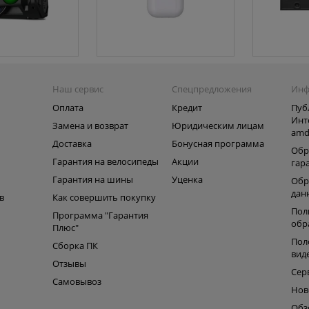
Наш сервис
Спецпредложения
Инф
Оплата
Кредит
Пуб
Инт
Замена и возврат
Юридическим лицам
amd
ь
Доставка
Бонусная программа
Обр
Гарантия на велосипеды
Акции
гар
Гарантия на шины
Уценка
Обр
дан
в
Как совершить покупку
Пол
Программа "Гарантия
обр
Плюс"
Пол
Сборка ПК
вид
Отзывы
Сер
Самовывоз
Нов
Обз