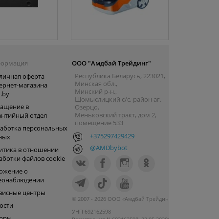
ормация
ООО "Амдбай Трейдинг"
Республика Беларусь, 223021,
личная оферта
Минская обл.,
ернет-магазина
Минский р-н.,
.by
Щомыслицкий с/с, район аг.
ащение в
Озерцо,
Меньковский тракт, дом 2,
антийный отдел
помещение 533
аботка персональных
+375297429429
ных
@AMDbybot
итика в отношении
аботки файлов cookie
ожение о
еонаблюдении
висные центры
© 2007 - 2026 ООО «Амдбай Трейдинг»
ости
УНП 692162598
оры