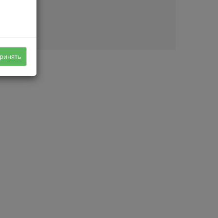
ичии
ринять