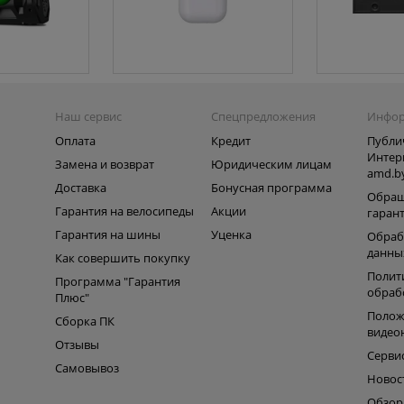
Наш сервис
Спецпредложения
Инфо
Оплата
Кредит
Публи
Интер
Замена и возврат
Юридическим лицам
amd.b
Доставка
Бонусная программа
Обращ
Гарантия на велосипеды
Акции
гаран
Гарантия на шины
Уценка
Обраб
данны
Как совершить покупку
Полит
Программа "Гарантия
обраб
Плюс"
Полож
Сборка ПК
видео
Отзывы
Серви
Самовывоз
Новос
Обзо