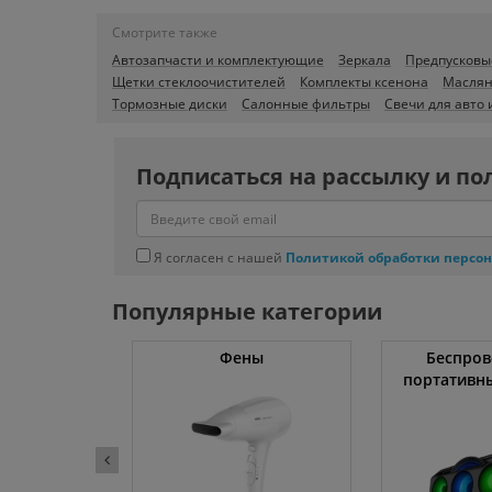
Смотрите также
Автозапчасти и комплектующие
Зеркала
Предпусковы
Щетки стеклоочистителей
Комплекты ксенона
Маслян
Тормозные диски
Салонные фильтры
Свечи для авто 
Подписаться на рассылку и по
Я согласен с нашей
Политикой обработки персо
Популярные категории
жки
Фены
Беспров
портативн