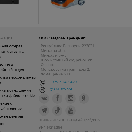
рмация
ООО "Амдбай Трейдинг"
Республика Беларусь, 223021,
чная оферта
Минская обл.,
нет-магазина
Минский р-н.,
y
Щомыслицкий с/с, район аг.
ение в
Озерцо,
Меньковский тракт, дом 2,
тийный отдел
помещение 533
отка персональных
+375297429429
х
@AMDbybot
ика в отношении
отки файлов cookie
ение о
наблюдении
сные центры
© 2007 - 2026 ООО «Амдбай Трейдинг»
ти
УНП 692162598
ры