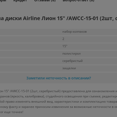
 диски Airline Лион 15" /AWCC-15-01 (2шт,
набор колпаков
2
15"
полистирол
серебристый
защелки
Заметили неточность в описании?
ион 15" /AWCC-15-01 (2шт, серебристый) предоставлена для ознакомления 
кранов (яркость, калибровка), студийного освещения при съемке, редакт
бой право изменять внешний вид, характеристики и комплектацию товара
нному факту и заранее приносим извинения за возможные неточности в о
ог еще точнее!