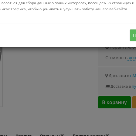
Можно купить
ьзоваться для сбора данных о ваших интересах, посещаемых страницах и
Стоимость от 0.
никах трафика, чтобы оценивать и улучшать работу нашего веб-сайта.
14"
15"
Узнать о с
2 в наборе, на диск 15", полистирол,
П
крепление защелки, серебристый
Гарантия: 0
Стоимость
доп
Доставка в
г.
Доставка в
пу
В корзину
ары
Кредит
Отзывы (0)
Вопрос-ответ (0)