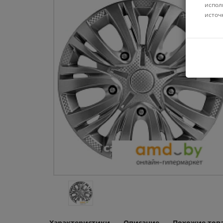
испол
источ
Характеристики
Описание
Похожие тов