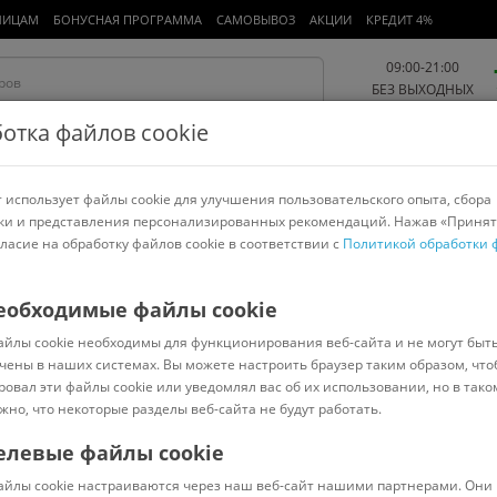
ЛИЦАМ
БОНУСНАЯ ПРОГРАММА
САМОВЫВОЗ
АКЦИИ
КРЕДИТ 4%
09:00-21:00
БЕЗ ВЫХОДНЫХ
отка файлов cookie
 использует файлы cookie для улучшения пользовательского опыта, сбора
Работа и офис
Авто и мото
Детям и мамам
Красота и
спорт
ки и представления персонализированных рекомендаций. Нажав «Принят
гласие на обработку файлов cookie в соответствии с
Политикой обработки 
арнитуры
Ноутбуки
Пылесосы
Роботы-пылесосы
Телевизоры
 диски
>
Airline
еобходимые файлы cookie
айлы cookie необходимы для функционирования веб-сайта и не могут быт
 15" /AWCC-15-01 (2шт, серебристый)
чены в наших системах. Вы можете настроить браузер таким образом, что
ровал эти файлы cookie или уведомлял вас об их использовании, но в тако
жно, что некоторые разделы веб-сайта не будут работать.
елевые файлы cookie
В наличии
(
0
)
айлы cookie настраиваются через наш веб-сайт нашими партнерами. Они 
Код: 967608