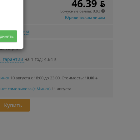
46.39 ƃ
 в кредит
72 ƃ/мec.
Бонусные баллы: 0.93
Юридическим лицам
нижении цены
ринять
 месяцев
. гарантии
на 1 год: 4.64 ƃ
Минск
10 августа с 18:00 до 23:00.
Стоимость:
10.00 ƃ
нкт самовывоза (г.Минск)
11 августа
Купить