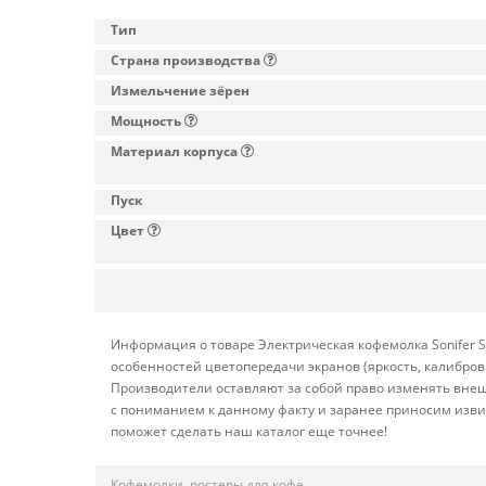
Тип
Страна производства
Измельчение зёрен
Мощность
Материал корпуса
Пуск
Цвет
Информация о товаре Электрическая кофемолка Sonifer S
особенностей цветопередачи экранов (яркость, калибро
Производители оставляют за собой право изменять внеш
с пониманием к данному факту и заранее приносим изви
поможет сделать наш каталог еще точнее!
Кофемолки, ростеры для кофе