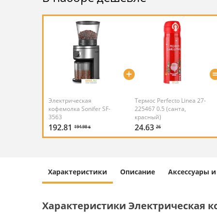
+
Электрическая
Термос Perfecto Linea 27-
кофемолка Sonifer SF-
225467 0.5 (санта,
3563
красный)
192.81
24.63
194.98 ƃ
26
Характеристики
Описание
Аксессуары 
Характеристики Электрическая ко