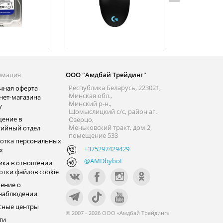
рмация
ООО "Амдбай Трейдинг"
Республика Беларусь, 223021,
чная оферта
Минская обл.,
нет-магазина
Минский р-н.,
y
Щомыслицкий с/с, район аг.
ение в
Озерцо,
Меньковский тракт, дом 2,
тийный отдел
помещение 533
отка персональных
+375297429429
х
@AMDbybot
ика в отношении
отки файлов cookie
ение о
наблюдении
сные центры
© 2007 - 2026 ООО «Амдбай Трейдинг»
ти