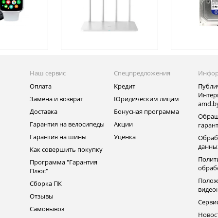
Наш сервис
Спецпредложения
Инфо
Оплата
Кредит
Публи
Интер
Замена и возврат
Юридическим лицам
amd.b
Доставка
Бонусная программа
Обращ
Гарантия на велосипеды
Акции
гаран
Гарантия на шины
Уценка
Обраб
данны
Как совершить покупку
Полит
Программа "Гарантия
обраб
Плюс"
Полож
Сборка ПК
видео
Отзывы
Серви
Самовывоз
Новос