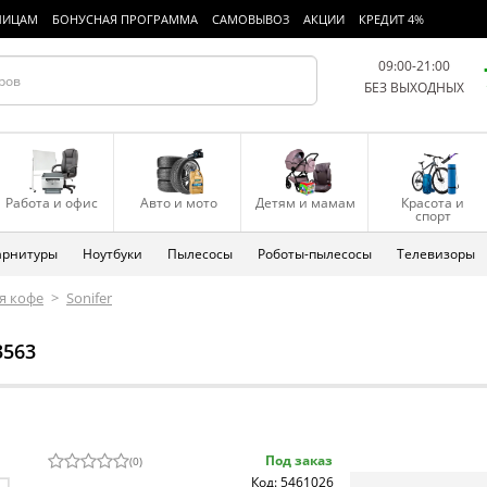
ЛИЦАМ
БОНУСНАЯ ПРОГРАММА
САМОВЫВОЗ
АКЦИИ
КРЕДИТ 4%
09:00-21:00
БЕЗ ВЫХОДНЫХ
Работа и офис
Авто и мото
Детям и мамам
Красота и
спорт
арнитуры
Ноутбуки
Пылесосы
Роботы-пылесосы
Телевизоры
я кофе
>
Sonifer
3563
Под заказ
(
0
)
Код: 5461026