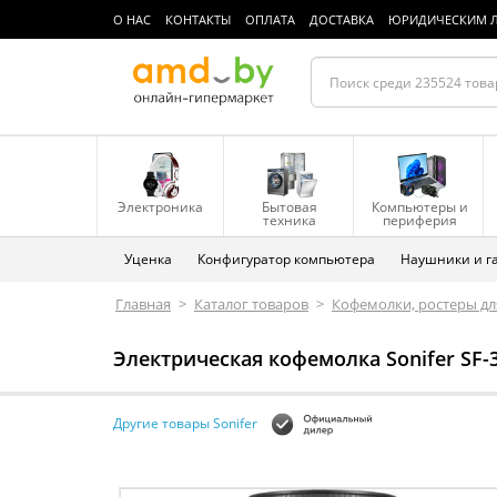
О НАС
КОНТАКТЫ
ОПЛАТА
ДОСТАВКА
ЮРИДИЧЕСКИМ 
Электроника
Бытовая
Компьютеры и
техника
периферия
Уценка
Конфигуратор компьютера
Наушники и г
Главная
>
Каталог товаров
>
Кофемолки, ростеры дл
Электрическая кофемолка Sonifer SF-
Другие товары Sonifer