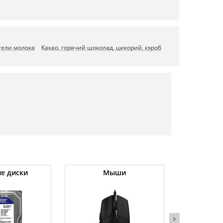
тели молока
Какао, горячий шоколад, цикорий, кэроб
е диски
Мыши
Холод