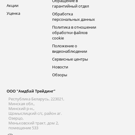
Обращение в
Акции
гарантийный отдел
Уценка
Обработка
персональных данных
Политика в отношении
обработки файлов
cookie
Положение о
видеонаблюдении
Сервисные центры
Новости
Обзоры
ООО "Амдбай Трейдинг"
Республика Беларусь, 223021,
Минская обл.,
Минский р-н.,
Щомыслицкий с/с, район аг.
Озерцо,
Меньковский тракт, дом 2,
помещение 533