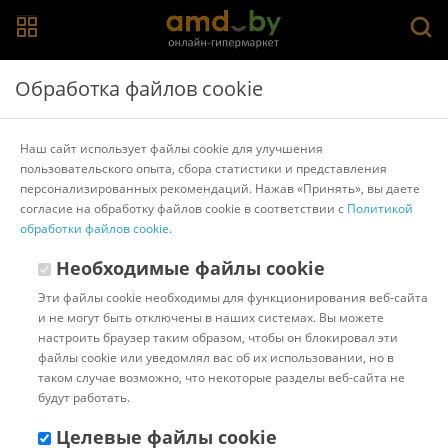
Главная
>
Каталог товаров
>
Клавиатуры
>
GEMBIRD
Обработка файлов cookie
Клавиатура Gembird KB-8420
Наш сайт использует файлы cookie для улучшения
пользовательского опыта, сбора статистики и представления
Другие товары GEMBIRD
персонализированных рекомендаций. Нажав «Принять», вы даете
согласие на обработку файлов cookie в соответствии с
Политикой
обработки файлов cookie
.
Необходимые файлы cookie
Эти файлы cookie необходимы для функционирования веб-сайта
и не могут быть отключены в наших системах. Вы можете
настроить браузер таким образом, чтобы он блокировал эти
файлы cookie или уведомлял вас об их использовании, но в
таком случае возможно, что некоторые разделы веб-сайта не
будут работать.
Целевые файлы cookie