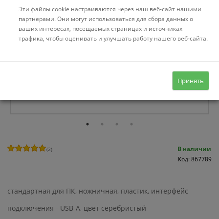
Эти файлы cookie настраиваются через наш веб-сайт нашими
партнерами. Они могут использоваться для сбора данных о
ваших интересах, посещаемых страницах и источниках
трафика, чтобы оценивать и улучшать работу нашего веб-сайта.
Принять
В наличии
(
2
)
Код: 867789
стандартная для ПК, ножничная, пластик, интерфейс
подключения - USB-A, цвет серебристый