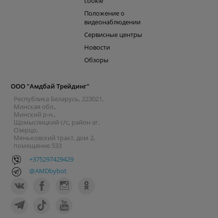
cookie
Положение о
видеонаблюдении
Сервисные центры
Новости
Обзоры
ООО "Амдбай Трейдинг"
Республика Беларусь, 223021,
Минская обл.,
Минский р-н.,
Щомыслицкий с/с, район аг.
Озерцо,
Меньковский тракт, дом 2,
помещение 533
+375297429429
@AMDbybot