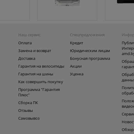
Наш сервис
Спецпредложения
Инфо
Оплата
Кредит
Публи
Интер
Замена и возврат
Юридическим лицам
amd.b
Доставка
Бонусная программа
Обращ
Гарантия на велосипеды
Акции
гаран
Гарантия на шины
Уценка
Обраб
данны
Как совершить покупку
Полит
Программа "Гарантия
обраб
Плюс"
Полож
Сборка ПК
видео
Отзывы
Серви
Самовывоз
Новос
Обзо