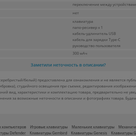
переключение между устройствам
нет
клавиатура
nano-ресивер x 1
кабель-удлинитель USB
кабель для зарядки Type-C
руководство пользователя
300 мАч
Заметили неточность в описании?
(серебристый/белый) предоставлена для ознакомления и не является публ
либровка), студийного освещения при съемке, редактирования изображени
ний вид, характеристики и комплектацию товара, предварительно не уве
нения за возможные неточности в описании и фотографиях товара. Будем
я компьютеров
Игровые клавиатуры
Маленькие клавиатуры
Механиче
туры Defender
Клавиатуры Gembird
Клавиатуры Genesis
Клавиатуры G