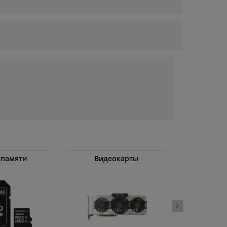
 памяти
Видеокарты
Угловые 
(бо