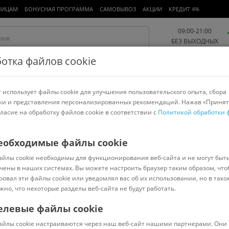
ЛИЦАМ
БОНУСНАЯ ПРОГРАММА
САМОВЫВОЗ
АКЦИИ
КРЕДИТ 4%
09:00-21:00
БЕЗ ВЫХОДНЫХ
отка файлов cookie
 использует файлы cookie для улучшения пользовательского опыта, сбора
Работа и офис
Авто и мото
Детям и мамам
Красота и
спорт
ки и представления персонализированных рекомендаций. Нажав «Принят
гласие на обработку файлов cookie в соответствии с
Политикой обработки 
арнитуры
Ноутбуки
Пылесосы
Роботы-пылесосы
Телевизоры
еобходимые файлы cookie
айлы cookie необходимы для функционирования веб-сайта и не могут быт
еребристый/белый)
чены в наших системах. Вы можете настроить браузер таким образом, что
ровал эти файлы cookie или уведомлял вас об их использовании, но в тако
жно, что некоторые разделы веб-сайта не будут работать.
елевые файлы cookie
В наличии
(
17
)
айлы cookie настраиваются через наш веб-сайт нашими партнерами. Они 
Код: 1017221