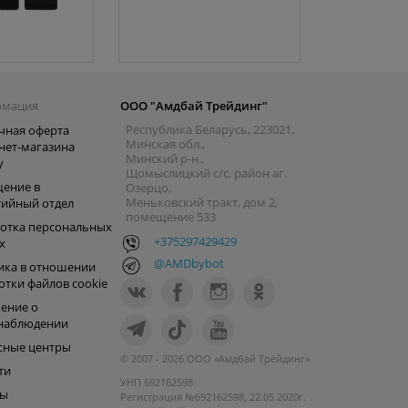
рмация
ООО "Амдбай Трейдинг"
Республика Беларусь, 223021,
чная оферта
Минская обл.,
нет-магазина
Минский р-н.,
y
Щомыслицкий с/с, район аг.
ение в
Озерцо,
Меньковский тракт, дом 2,
тийный отдел
помещение 533
отка персональных
+375297429429
х
@AMDbybot
ика в отношении
отки файлов cookie
ение о
наблюдении
сные центры
© 2007 - 2026 ООО «Амдбай Трейдинг»
ти
УНП 692162598
ры
Регистрация №692162598, 22.05.2020г.