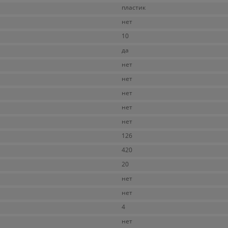
пластик
нет
10
да
нет
нет
нет
нет
нет
126
420
20
нет
нет
4
нет