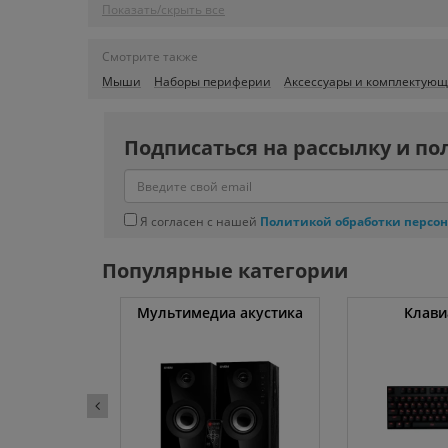
Показать/скрыть все
Смотрите также
Мыши
Наборы периферии
Аксессуары и комплектующ
Подписаться на рассылку и по
Я согласен с нашей
Политикой обработки персо
Популярные категории
уты
Мультимедиа акустика
Клави