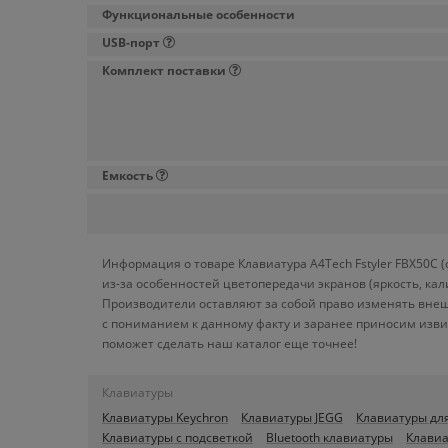
Функциональные особенности
USB-порт
Комплект поставки
Емкость
Информация о товаре Клавиатура A4Tech Fstyler FBX50C 
из-за особенностей цветопередачи экранов (яркость, ка
Производители оставляют за собой право изменять внеш
с пониманием к данному факту и заранее приносим изви
поможет сделать наш каталог еще точнее!
Клавиатуры
Клавиатуры Keychron
Клавиатуры JEGG
Клавиатуры дл
Клавиатуры с подсветкой
Bluetooth клавиатуры
Клавиа