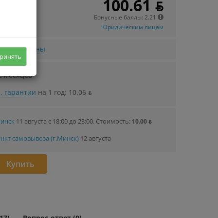
100.61 ƃ
 в кредит
56 ƃ/мec.
Бонусные баллы: 2.21
Юридическим лицам
нижении цены
ринять
2 месяцев
. гарантии
на 1 год: 10.06 ƃ
Минск
11 августа с 18:00 до 23:00.
Стоимость:
10.00 ƃ
нкт самовывоза (г.Минск)
12 августа
Купить
17)
Вопрос-ответ (0)