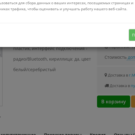
Можно купить
ьзоваться для сбора данных о ваших интересах, посещаемых страницах и
Стоимость от 1.
никах трафика, чтобы оценивать и улучшать работу нашего веб-сайта.
Узнать о с
П
стандартная для ПК, ножничная,
Гарантия: 1
пластик, интерфейс подключения -
Стоимость
доп
радио/Bluetooth, кириллица: да, цвет
белый/серебристый
Доставка в
г.
Доставка в
пу
В корзину
и сопутствующие
Похожие товары
Кредит
Отзывы (