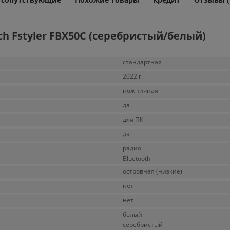
h Fstyler FBX50C (серебристый/белый)
стандартная
2022 г.
ножничная
да
для ПК
да
радио
Bluetooth
островная (низкие)
нет
нет
белый
серебристый