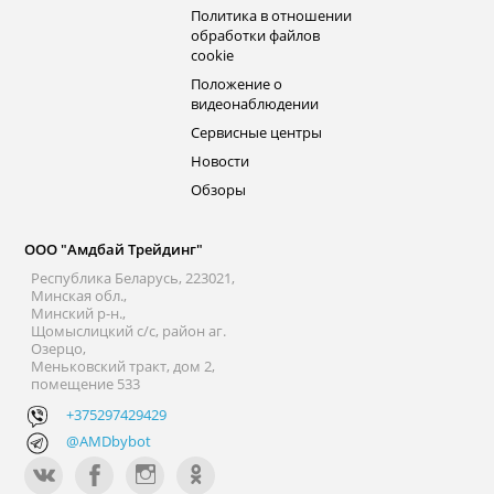
Политика в отношении
обработки файлов
cookie
Положение о
видеонаблюдении
Сервисные центры
Новости
Обзоры
ООО "Амдбай Трейдинг"
Республика Беларусь, 223021,
Минская обл.,
Минский р-н.,
Щомыслицкий с/с, район аг.
Озерцо,
Меньковский тракт, дом 2,
помещение 533
+375297429429
@AMDbybot